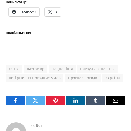
Поширити це:
Facebook
X
Подобається це:
ДСНС
Житомир
Нацполіція
патрульна поліція
погіршення погодних умов
Прогноз погоди
Україна
Facebook
Twitter
Pinterest
LinkedIn
Tumblr
Email
editor