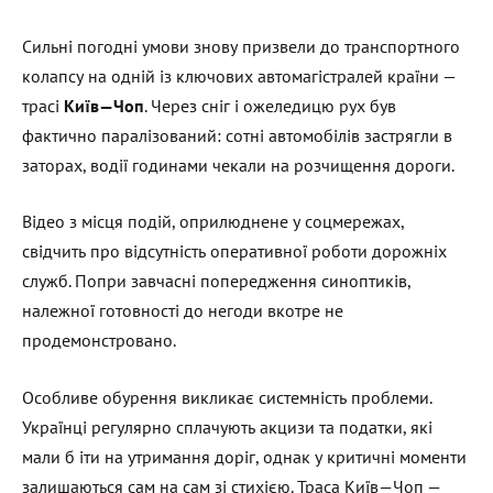
Сильні погодні умови знову призвели до транспортного
колапсу на одній із ключових автомагістралей країни —
трасі
Київ—Чоп
. Через сніг і ожеледицю рух був
фактично паралізований: сотні автомобілів застрягли в
заторах, водії годинами чекали на розчищення дороги.
Відео з місця подій, оприлюднене у соцмережах,
свідчить про відсутність оперативної роботи дорожніх
служб. Попри завчасні попередження синоптиків,
належної готовності до негоди вкотре не
продемонстровано.
Особливе обурення викликає системність проблеми.
Українці регулярно сплачують акцизи та податки, які
мали б іти на утримання доріг, однак у критичні моменти
залишаються сам на сам зі стихією. Траса Київ—Чоп —