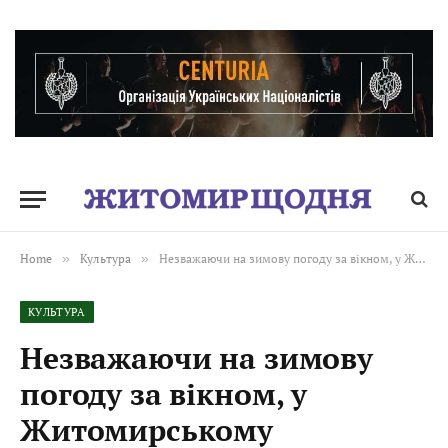
Home
»
Культура
»
Незважаючи на зимову погоду за вікном, у Житомирському академічному обласному театрі ляльок завжди тепло, затишно та казково!
КУЛЬТУРА
Незважаючи на зимову
погоду за вікном, у
Житомирському