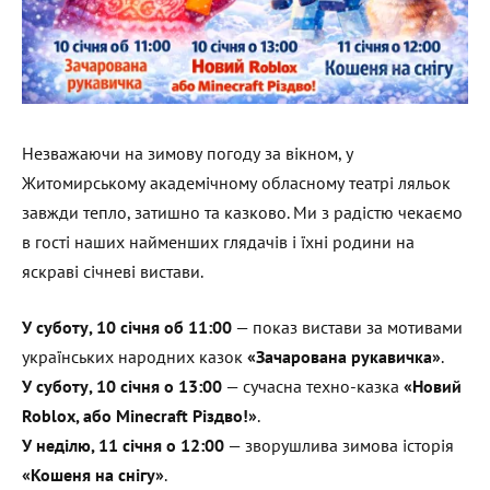
Незважаючи на зимову погоду за вікном, у
Житомирському академічному обласному театрі ляльок
завжди тепло, затишно та казково. Ми з радістю чекаємо
в гості наших найменших глядачів і їхні родини на
яскраві січневі вистави.
У суботу, 10 січня об 11:00
— показ вистави за мотивами
українських народних казок
«Зачарована рукавичка»
.
У суботу, 10 січня о 13:00
— сучасна техно-казка
«Новий
Roblox, або Minecraft Різдво!»
.
У неділю, 11 січня о 12:00
— зворушлива зимова історія
«Кошеня на снігу»
.