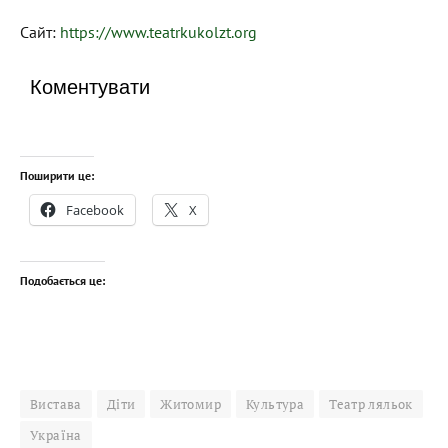
Сайт:
https://www.teatrkukolzt.org
Коментувати
Поширити це:
Facebook
X
Подобається це:
Вистава
Діти
Житомир
Культура
Театр ляльок
Україна