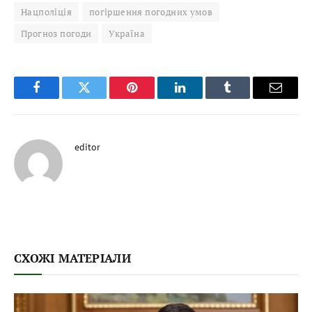
Нацполіція
погіршення погодних умов
Прогноз погоди
Україна
Facebook
Twitter
Pinterest
LinkedIn
Tumblr
Email
editor
СХОЖІ МАТЕРІАЛИ