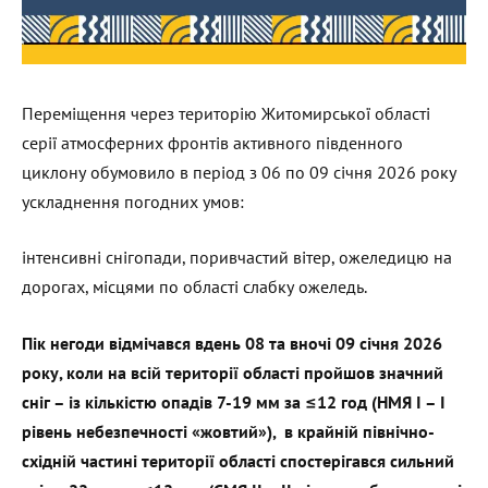
Переміщення через територію Житомирської області
серії атмосферних фронтів активного південного
циклону обумовило в період з 06 по 09 січня 2026 року
ускладнення погодних умов:
інтенсивні снігопади, поривчастий вітер, ожеледицю на
дорогах, місцями по області слабку ожеледь.
Пік негоди відмічався вдень 08 та вночі 09 січня 2026
року, коли на всій території області пройшов значний
сніг – із кількістю опадів 7-19 мм за ≤12 год (НМЯ I – I
рівень небезпечності «жовтий»), в крайній північно-
східній частині території області спостерігався сильний