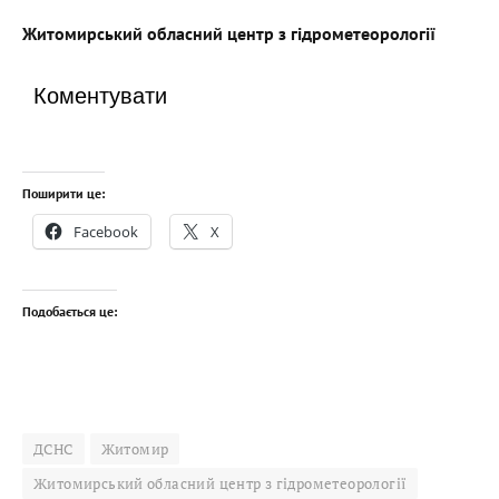
Житомирський обласний центр з гідрометеорології
Коментувати
Поширити це:
Facebook
X
Подобається це:
ДСНС
Житомир
Житомирський обласний центр з гідрометеорології