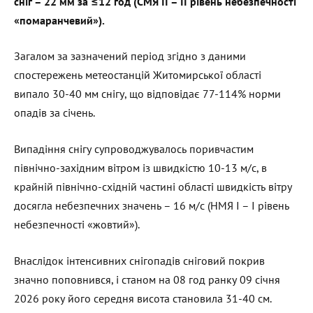
сніг – 22 мм за ≤12 год (СМЯ II – II рівень небезпечності
«помаранчевий»).
Загалом за зазначений період згідно з даними
спостережень метеостанцій Житомирської області
випало 30-40 мм снігу, що відповідає 77-114% норми
опадів за січень.
Випадіння снігу супроводжувалось поривчастим
північно-західним вітром із швидкістю 10-13 м/с, в
крайній північно-східній частині області швидкість вітру
досягла небезпечних значень – 16 м/с (НМЯ I – I рівень
небезпечності «жовтий»).
Внаслідок інтенсивних снігопадів сніговий покрив
значно поповнився, і станом на 08 год ранку 09 січня
2026 року його середня висота становила 31-40 см.