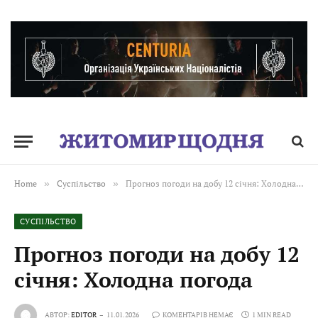
Home
»
Суспільство
»
Прогноз погоди на добу 12 січня: Холодна погода
СУСПІЛЬСТВО
Прогноз погоди на добу 12
січня: Холодна погода
АВТОР:
EDITOR
11.01.2026
КОМЕНТАРІВ НЕМАЄ
1 MIN READ