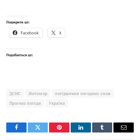
Поширити це:
Facebook
X
Подобається це:
ДСНС
Житомир
погіршення погодних умов
Прогноз погоди
Україна
Facebook
Twitter
Pinterest
LinkedIn
Tumblr
Email