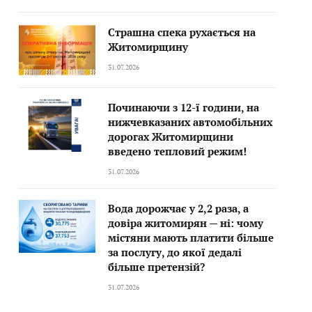
Страшна спека рухається на
Житомирщину
31.07.2026
Починаючи з 12-ї години, на
нижчевказаних автомобільних
дорогах Житомирщини
введено тепловий режим!
31.07.2026
Вода дорожчає у 2,2 раза, а
довіра житомирян — ні: чому
містяни мають платити більше
за послугу, до якої дедалі
більше претензій?
31.07.2026