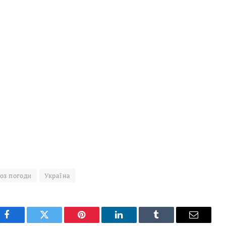
оз погоди
Україна
Facebook
Twitter
Pinterest
LinkedIn
Tumblr
Email