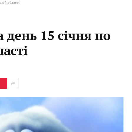
ькій області
 день 15 січня по
асті