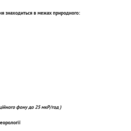
чня знаходиться в межах природного:
ційного фону до 25 мкР/год )
еорології