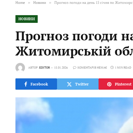
Home
»
Новини
»
Прогноз погоди на день 15 січня по Житомирс
НОВИНИ
Прогноз погоди на
Житомирській обл
АВТОР:
EDITOR
15.01.2026
КОМЕНТАРІВ НЕМАЄ
1 MIN READ
Facebook
Twitter
Pinterest