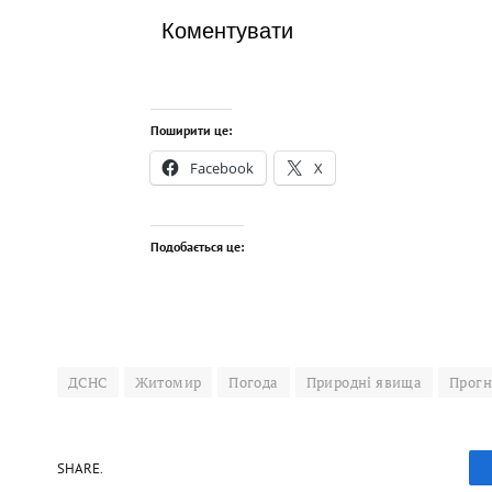
Коментувати
Поширити це:
Facebook
X
Подобається це:
ДСНС
Житомир
Погода
Природні явища
Прогн
SHARE.