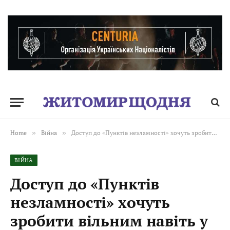
Home
»
Війна
»
Доступ до «Пунктів незламності» хочуть зробити вільним навіть у комендантську годину
ВІЙНА
Доступ до «Пунктів
незламності» хочуть
зробити вільним навіть у