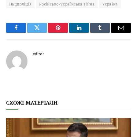
Нацполіція
Російсько-українська війна
Україна
Facebook
Twitter
Pinterest
LinkedIn
Tumblr
Email
editor
СХОЖІ МАТЕРІАЛИ