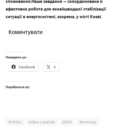
споживання.
Наше завдання — скоординована й
ефективна робота для якнайшвидшої стабілізації
ситуації в енергосистемі, зокрема, у місті Києві.
Коментувати
Поширити це:
Facebook
X
Подобається це:
Politics
війна з росією
ДСНС
Житомир