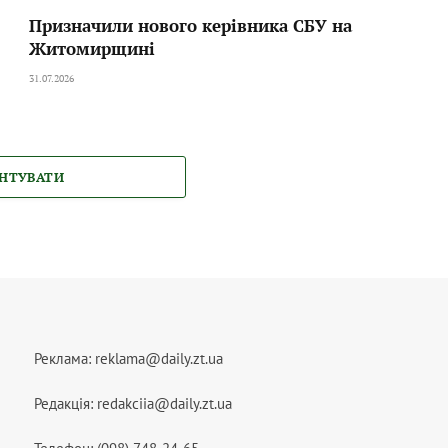
Призначили нового керівника СБУ на
Житомирщині
31.07.2026
НТУВАТИ
Реклама:
reklama@daily.zt.ua
Редакція:
redakciia@daily.zt.ua