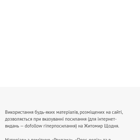
Використання будь-яких матеріалів, розміщених на сайті,
дозволяється при вказуванні посилання (для інтернет-
видань — dofollow гіперпосилання) на Житомир Щодня.
Матеріали з поміткою «Реклама», «Прес-реліз» та в