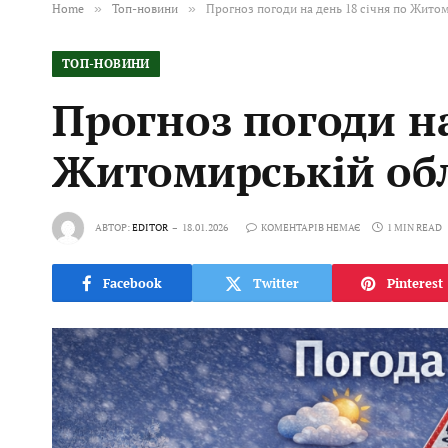
Home
»
Топ-новини
»
Прогноз погоди на день 18 січня по Житом
ТОП-НОВИНИ
Прогноз погоди на
Житомирській обл
АВТОР:
EDITOR
18.01.2026
КОМЕНТАРІВ НЕМАЄ
1 MIN READ
Facebook
Twitter
Pinterest