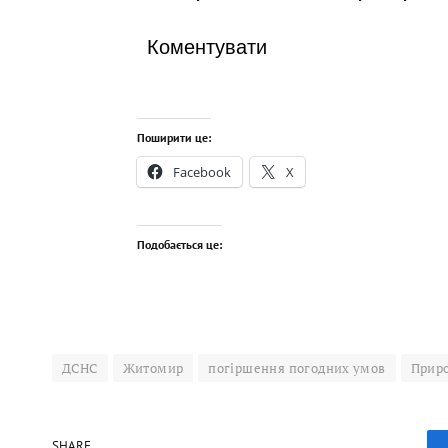
Коментувати
Поширити це:
Facebook
X
Подобається це:
ДСНС
Житомир
погіршення погодних умов
Прир
SHARE.