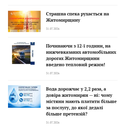
Страшна спека рухається на
Житомирщину
31.07.2026
Починаючи з 12-ї години, на
нижчевказаних автомобільних
дорогах Житомирщини
введено тепловий режим!
31.07.2026
Вода дорожчає у 2,2 раза, а
довіра житомирян — ні: чому
містяни мають платити більше
за послугу, до якої дедалі
більше претензій?
31.07.2026