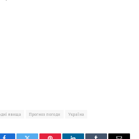
одні явища
Прогноз погоди
Україна