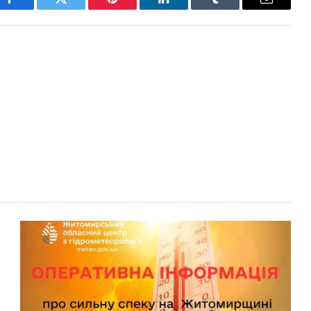
Facebook
Twitter
Pinterest
LinkedIn
Tumblr
Email