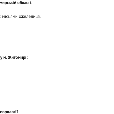
мирській області:
ах місцями ожеледиця.
 у м. Житомирі:
еорології