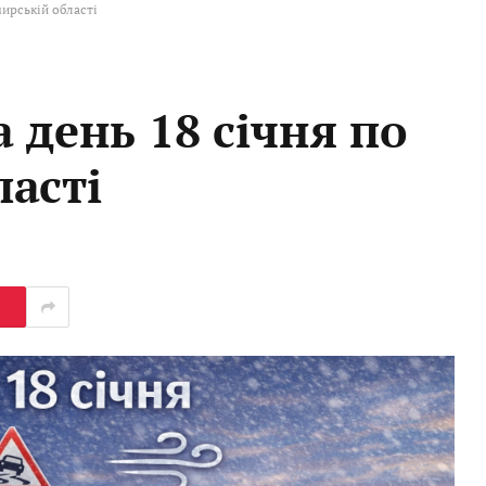
ирській області
 день 18 січня по
асті