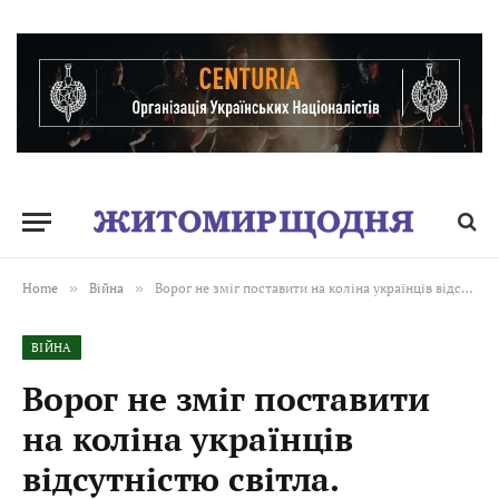
Home
»
Війна
»
Ворог не зміг поставити на коліна українців відсутністю світла. Ввімкнув іншу тактику…
ВІЙНА
Ворог не зміг поставити
на коліна українців
відсутністю світла.