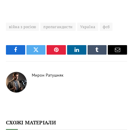
війна з росією
пропагандисти
Україна
фсб
Facebook
Twitter
Pinterest
LinkedIn
Tumblr
Email
Мирон Ратушняк
СХОЖІ МАТЕРІАЛИ