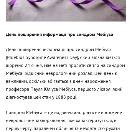
День поширення інформації про синдром Мебіуса
День поширення інформації про синдром Мебіуса
(Moebius Syndrome Awareness Day), який відзначається
щорічно 24 січня, має на меті пролити світло на синдром
Мебіуса, рідкісний неврологічний розлад. Цей день є
важливим, оскільки збігається з днем народження
професора Пауля Юліуса Мебіуса, першого лікаря, який
діагностував цей стан у 1888 році.
Синдром Мебіуса — це надзвичайно рідкісне вроджене
неврологічне захворювання, яке характеризується, в
першу чергу, паралічем обличчя та нездатністю рухати