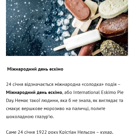
Міжнародний день ескімо
24 січня відзначається міжнародна «солодка» подія –
Міжнародний день ескімо
, або International Eskimo Pie
Day. Немає такої людини, яка б не знала, як виглядає та
смакує вершкове морозиво на паличці, полите
шоколадною глазур’ю.
Саме 24 січня 1922 року Крістіан Нельсон – кухар,