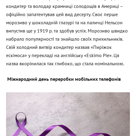
кондитер та володар крамниці солодощів в Америці –
офіційно запатентував цей вид десерту. Своє перше
морозиво у шоколадній глазурі та на паличці Нельсон
випустив ще у 1919 р. та здобув успіх. Морозиво швидко
набрало популярності та знайшло своїх прихильників.
Свій холодний витвір кондитер назвав «Пиріжок
ескімоса» у перекладі на англійську «Eskimo Pie». Ця
назва вкорінилася так глибоко, що стала номінальною.
Міжнародний день переробки мобільних телефонів