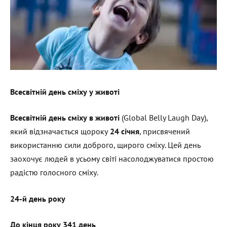
Всесвітній день сміху у животі
Всесвітній день сміху в животі
(Global Belly Laugh Day),
який відзначається щороку
24 січня
, присвячений
використанню сили доброго, щирого сміху. Цей день
заохочує людей в усьому світі насолоджуватися простою
радістю голосного сміху.
24-й день року
До кінця року 341 день