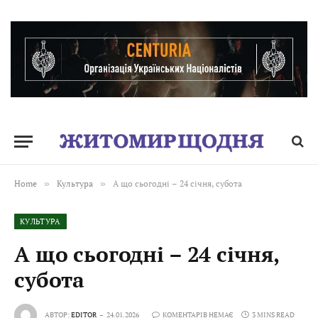
Home
»
Культура
»
А що сьогодні – 24 січня, субота
КУЛЬТУРА
А що сьогодні – 24 січня,
субота
АВТОР:
EDITOR
24.01.2026
КОМЕНТАРІВ НЕМАЄ
3 MINS READ