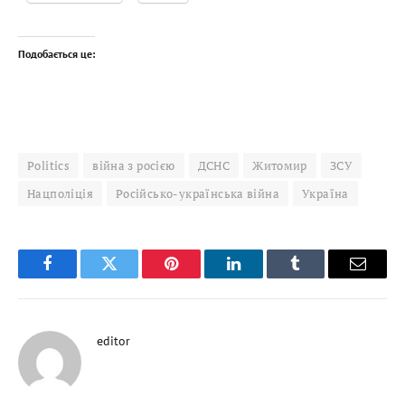
Подобається це:
Politics
війна з росією
ДСНС
Житомир
ЗСУ
Нацполіція
Російсько-українська війна
Україна
Facebook
Twitter
Pinterest
LinkedIn
Tumblr
Email
editor