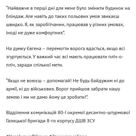
“Найважче в перші дні для мене було змінити будинок на
бліндаж. Але навіть до таких польових умов звикаєш
швидко. Я, як заробітчанин, працював у різних умовах,
іноді не дуже комфортних”.
На думку Євгена – перемогти ворога вдасться, якщо всі
згуртуються. У важкий час всі мають працювати пліч-о-
пліч, заради спільної мети.
“Якщо не воюєш – допомагай! Не будь байдужим ні до
армії, ні до військових. Ворог прийшов забрати нашу
землю і ми не дамо йому це зробити!”.
Відділення комунікацій 80-ї окремої десантно-штурмової
Галицької бригади 8-го корпусу ДШВ ЗСУ