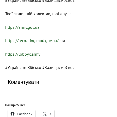
#УкраїнськеВійсько #ЗахищаємоСвоє
Твої люди, твій колектив, твої друзі:
https://army.gov.ua
https://recruiting.mod.gov.ua/
чи
https://lobbyx.army
#УкраїнськеВійсько #ЗахищаємоСвоє
Коментувати
Поширити це:
Facebook
X