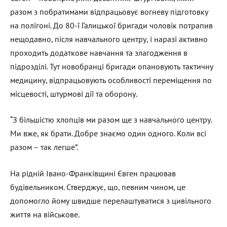
разом з побратимами відпрацьовує вогневу підготовку
на полігоні. До 80-ї Галицької бригади чоловік потрапив
нещодавно, після навчального центру, і наразі активно
проходить додаткове навчання та злагодження в
підрозділі. Тут новобранці бригади опановують тактичну
медицину, відпрацьовують особливості переміщення по
місцевості, штурмові дії та оборону.
“З більшістю хлопців ми разом ще з навчального центру.
Ми вже, як брати. Добре знаємо один одного. Коли всі
разом – так легше”.
На рідній Івано-Франківщині Євген працював
будівельником. Стверджує, що, певним чином, це
допомогло йому швидше перелаштуватися з цивільного
життя на військове.