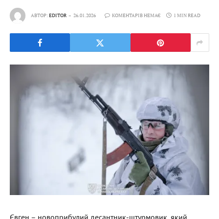
АВТОР:
EDITOR
26.01.2026
КОМЕНТАРІВ НЕМАЄ
1 MIN READ
Євген – новоприбулий десантник-штурмовик, який