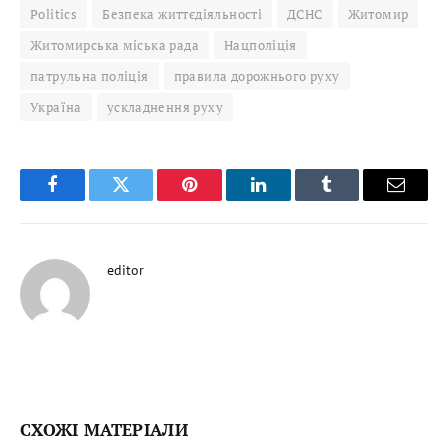
Politics
Безпека життєдіяльності
ДСНС
Житомир
Житомирська міська рада
Нацполіція
патрульна поліція
правила дорожнього руху
Україна
ускладнення руху
Facebook
Twitter
Pinterest
LinkedIn
Tumblr
Email
editor
СХОЖІ МАТЕРІАЛИ