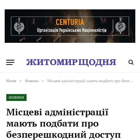
Home
»
Новини
»
Місцеві адміністрації мають подбати про безперешкодний доступ спеціальної техніки екстрених служб, а саме забезпечити розчищення снігу між будинками
НОВИНИ
Місцеві адміністрації
мають подбати про
безперешкодний доступ