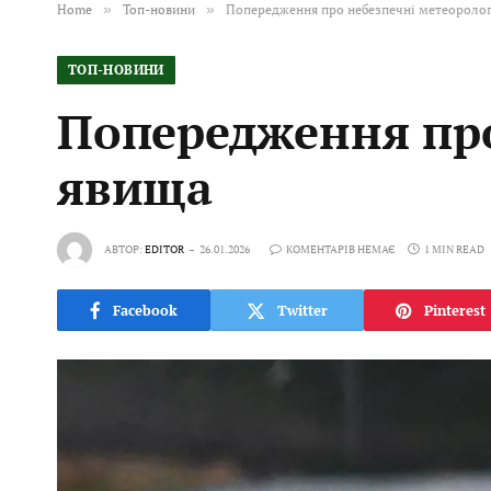
Home
»
Топ-новини
»
Попередження про небезпечні метеоролог
ТОП-НОВИНИ
Попередження про
явища
АВТОР:
EDITOR
26.01.2026
КОМЕНТАРІВ НЕМАЄ
1 MIN READ
Facebook
Twitter
Pinterest