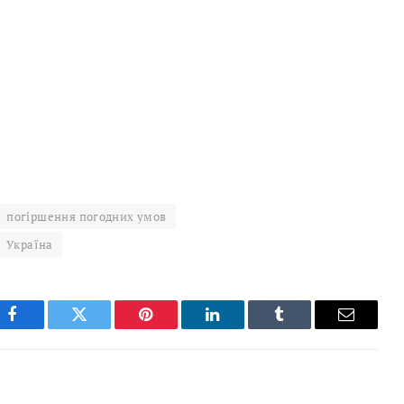
погіршення погодних умов
Україна
Facebook
Twitter
Pinterest
LinkedIn
Tumblr
Email