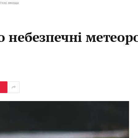
ічні явища
 небезпечні метеоро