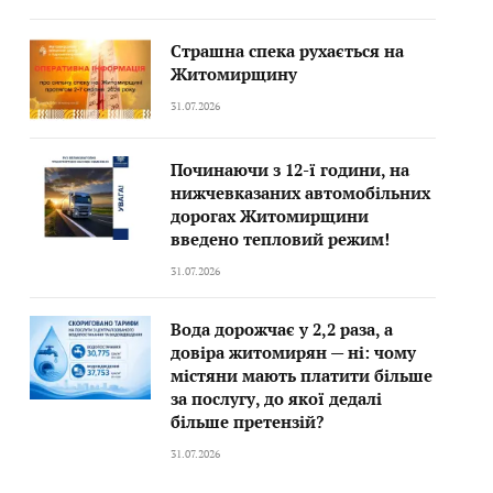
Страшна спека рухається на
Житомирщину
31.07.2026
Починаючи з 12-ї години, на
нижчевказаних автомобільних
дорогах Житомирщини
введено тепловий режим!
31.07.2026
Вода дорожчає у 2,2 раза, а
довіра житомирян — ні: чому
містяни мають платити більше
за послугу, до якої дедалі
більше претензій?
31.07.2026