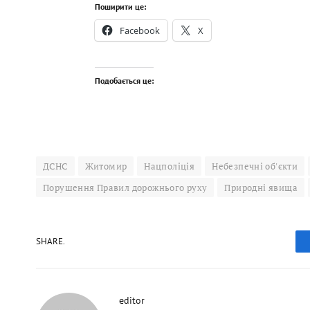
Поширити це:
Facebook
X
Подобається це:
ДСНС
Житомир
Нацполіція
Небезпечні об'єкти
Порушення Правил дорожнього руху
Природні явища
SHARE.
editor