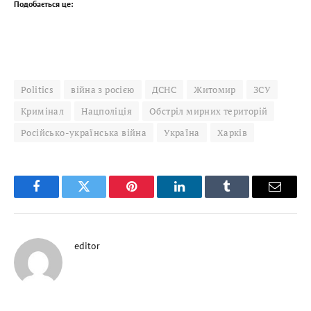
Подобається це:
Politics
війна з росією
ДСНС
Житомир
ЗСУ
Кримінал
Нацполіція
Обстріл мирних територій
Російсько-українська війна
Україна
Харків
Facebook
Twitter
Pinterest
LinkedIn
Tumblr
Email
editor