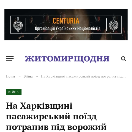
Home
»
Війна
»
На Харківщині пасажирський поїзд потрапив під ворожий удар
ВІЙНА
На Харківщині
пасажирський поїзд
потрапив під ворожий