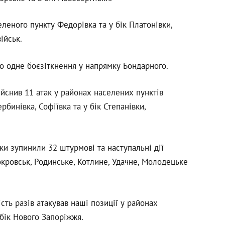
леного пункту Федорівка та у бік Платонівки,
ійськ.
 одне боєзіткнення у напрямку Бондарного.
йснив 11 атак у районах населених пунктів
рбинівка, Софіївка та у бік Степанівки,
и зупинили 32 штурмові та наступальні дії
кровськ, Родинське, Котлине, Удачне, Молодецьке
ть разів атакував наші позиції у районах
 бік Нового Запоріжжя.