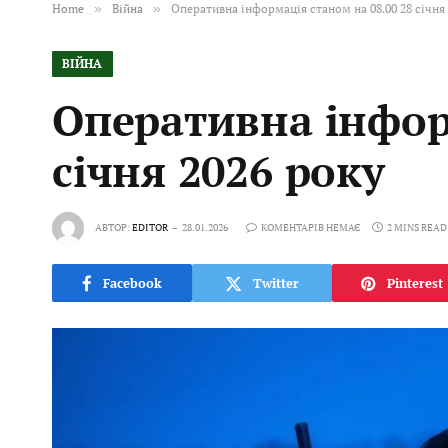
Home
»
Війна
»
Оперативна інформація станом на 08.00 28 січня 
ВІЙНА
Оперативна інфор
січня 2026 року
АВТОР:
EDITOR
28.01.2026
КОМЕНТАРІВ НЕМАЄ
2 MINS READ
Facebook
Twitter
Pinterest