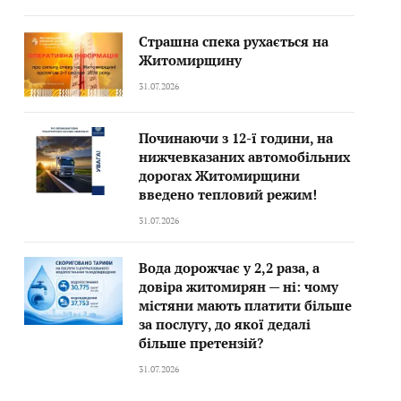
Страшна спека рухається на
Житомирщину
31.07.2026
Починаючи з 12-ї години, на
нижчевказаних автомобільних
дорогах Житомирщини
введено тепловий режим!
31.07.2026
Вода дорожчає у 2,2 раза, а
довіра житомирян — ні: чому
містяни мають платити більше
за послугу, до якої дедалі
більше претензій?
31.07.2026