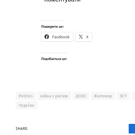
Поширити це:
Facebook
X
Подобається це:
Politics
війна з росією
ДСНС
Житомир
ЗСУ
Україна
SHARE.