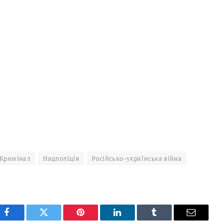
Кримінал
Нацполіція
Російсько-українська війна
Facebook
Twitter
Pinterest
LinkedIn
Tumblr
Email