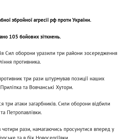
ої збройної агресії рф проти України.
ано 105 бойових зіткнень.
ерія Сил оборони уразили три райони зосередження
ління противника.
ротивник три рази штурмував позиції наших
 Приліпка та Вовчанські Хутори.
я три атаки загарбників. Сили оборони відбили
 та Петропавлівки.
 чотири рази, намагаючись просунутися вперед у
рське та в бік Новосергіївки.