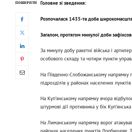
Головне зі зведення:
ПОШИРИТИ
Розпочалася 1435-та доба широкомасштабн
Загалом, протягом минулої доби зафіксов
За минулу добу ракетні війська і артил
особового складу та чотири пункти управ
На Південно-Слобожанському напрямку п
підрозділів у районах населених пунктів
На Куп’янському напрямку вчора відбулос
штурмові дії противника у бік Куп’янська
На Лиманському напрямку ворог атакував
районах населених пунктів Дробишеве, То