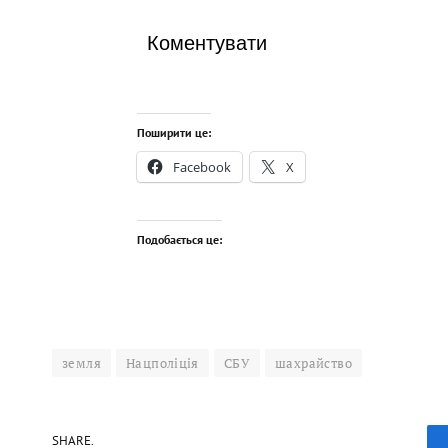
Коментувати
Поширити це:
Facebook
X
Подобається це:
земля
Нацполіція
СБУ
шахрайство
SHARE.