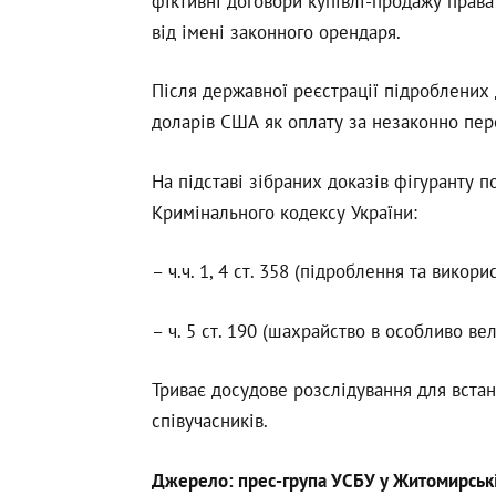
фіктивні договори купівлі-продажу права
від імені законного орендаря.
Після державної реєстрації підроблених 
доларів США як оплату за незаконно пе
На підставі зібраних доказів фігуранту 
Кримінального кодексу України:
– ч.ч. 1, 4 ст. 358 (підроблення та вико
– ч. 5 ст. 190 (шахрайство в особливо ве
Триває досудове розслідування для вста
співучасників.
Джерело: прес-група УСБУ у Житомирські