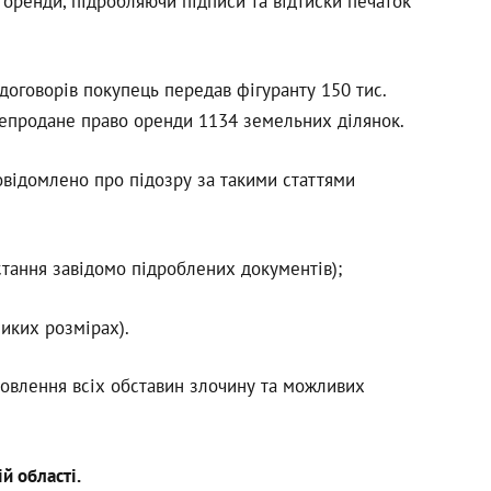
 оренди, підробляючи підписи та відтиски печаток
договорів покупець передав фігуранту 150 тис.
репродане право оренди 1134 земельних ділянок.
повідомлено про підозру за такими статтями
ристання завідомо підроблених документів);
ликих розмірах).
новлення всіх обставин злочину та можливих
й області.