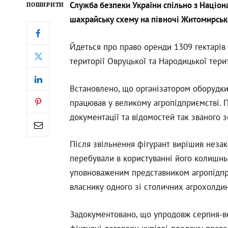
Служба безпеки України спільно з Націо
ПОШИРИТИ
шахрайську схему на півночі Житомирсько
Йдеться про право оренди 1309 гектарів
території Овруцької та Народицької тери
Встановлено, що організатором оборудки
працював у великому агропідприємстві. П
документації та відомостей так званого 
Після звільнення фігурант вирішив незак
перебували в користуванні його колишнь
уповноваженим представником агропідпр
власнику одного зі столичних агрохолдин
Задокументовано, що упродовж серпня-ве