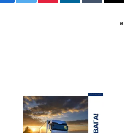
Facebook
Twitter
Pinterest
LinkedIn
Tumblr
Email
Websi