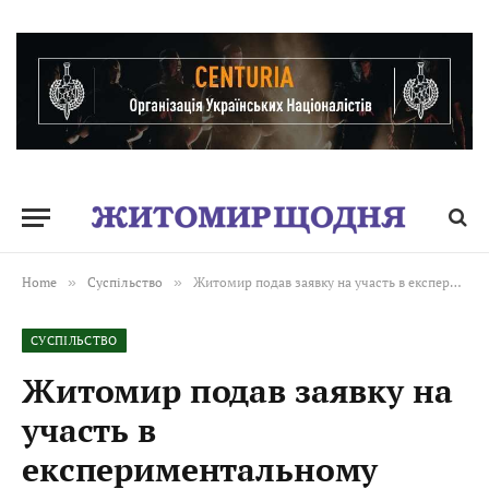
Home
»
Суспільство
»
Житомир подав заявку на участь в експериментальному проєкті зі створення фонду муніципального орендного житла
СУСПІЛЬСТВО
Житомир подав заявку на
участь в
експериментальному