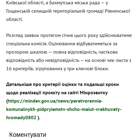
Київської області, а Бахмутська міська рада — у
Гощанській селищній територіальній громаді Рівненської
області.
Розгляд заявок протягом січня цього року здійснюватиме
спеціальна комісія. Оцінювання відбуватиметься за
прозорою шкалою — повна відповідність, часткова
відповідність або невідповідність — на основі чек-листа з
16 критеріїв, згрупованих у три ключові блоки.
Детальніше про критерії оцінки та подальші кроки
щодо реалізації проєкту на сайті Мінрозвитку
(
https://mindev.gov.ua/news/peretvorennia-
komunalnykh-pidpryiemstv-shcho-maiut-vrakhuvaty-
hromady0802
).
Коментувати