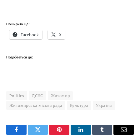
Поширити це:
Facebook
X
Подобається це:
Politics
ДСНС
Житомир
Житомирська міська рада
Культура
Україна
Facebook
Twitter
Pinterest
LinkedIn
Tumblr
Email