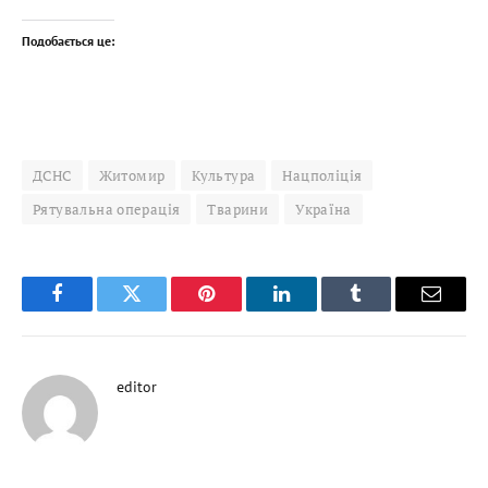
Подобається це:
ДСНС
Житомир
Культура
Нацполіція
Рятувальна операція
Тварини
Україна
Facebook
Twitter
Pinterest
LinkedIn
Tumblr
Email
editor