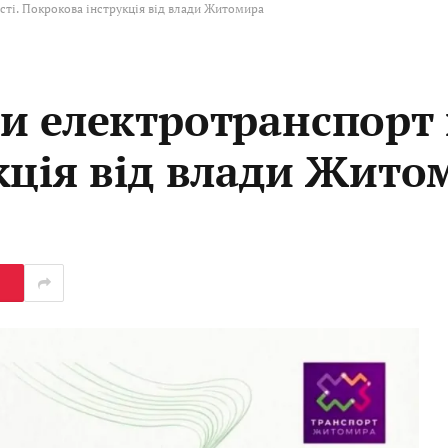
сті. Покрокова інструкція від влади Житомира
 електротранспорт в
кція від влади Жито