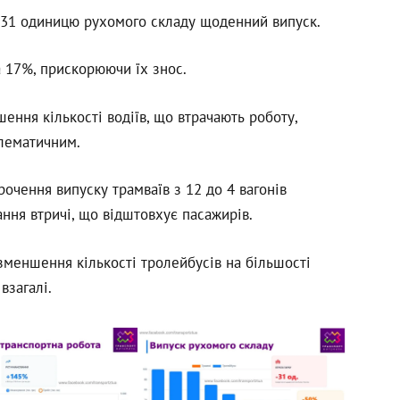
 31 одиницю рухомого складу щоденний випуск.
 17%, прискорюючи їх знос.
ння кількості водіїв, що втрачають роботу,
лематичним.
очення випуску трамваїв з 12 до 4 вагонів
ання втричі, що відштовхує пасажирів.
меншення кількості тролейбусів на більшості
взагалі.