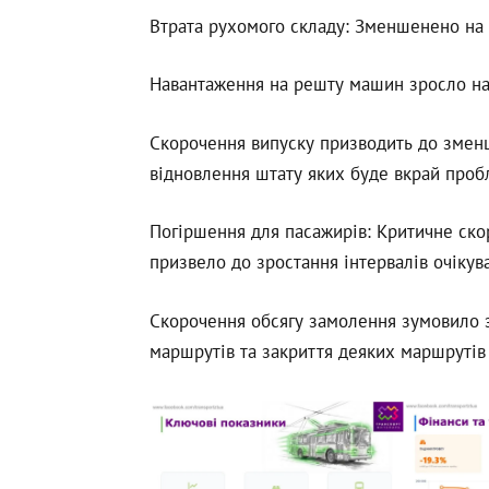
Втрата рухомого складу: Зменшенено на
Навантаження на решту машин зросло на
Скорочення випуску призводить до зменше
відновлення штату яких буде вкрай проб
Погіршення для пасажирів: Критичне скор
призвело до зростання інтервалів очікув
Скорочення обсягу замолення зумовило з
маршрутів та закриття деяких маршрутів 