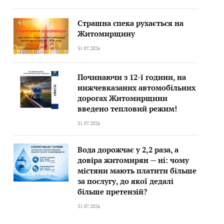
Страшна спека рухається на
Житомирщину
31.07.2026
Починаючи з 12-ї години, на
нижчевказаних автомобільних
дорогах Житомирщини
введено тепловий режим!
31.07.2026
Вода дорожчає у 2,2 раза, а
довіра житомирян — ні: чому
містяни мають платити більше
за послугу, до якої дедалі
більше претензій?
31.07.2026