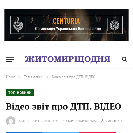
Home
»
Топ-новини
»
Відео звіт про ДТП. ВІДЕО
ТОП-НОВИНИ
Відео звіт про ДТП. ВІДЕО
АВТОР:
EDITOR
05.02.2026
КОМЕНТАРІВ НЕМАЄ
1 MIN READ