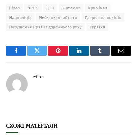
Відео
ДСНС
ДТП
Житомир
Кримінал
Нацполіція
Небезпечні об'єкти
Патрульна поліція
Порушення Правил дорожнього руху
Україна
Facebook
Twitter
Pinterest
LinkedIn
Tumblr
Email
editor
СХОЖІ МАТЕРІАЛИ