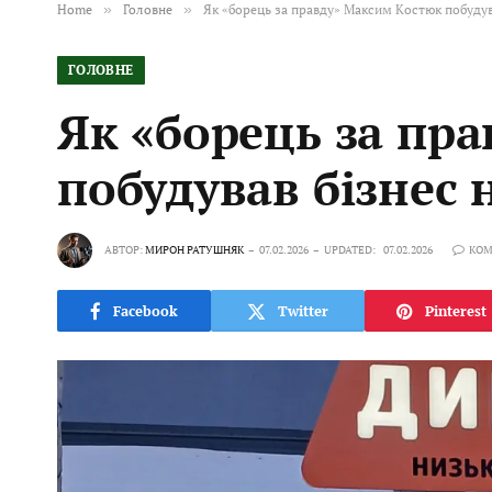
Home
»
Головне
»
Як «борець за правду» Максим Костюк побудува
ГОЛОВНЕ
Як «борець за пр
побудував бізнес 
АВТОР:
МИРОН РАТУШНЯК
07.02.2026
UPDATED:
07.02.2026
КОМ
Facebook
Twitter
Pinterest