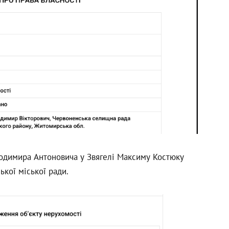
одимира Антоновича у Звягелі Максиму Костюку
кої міської ради.