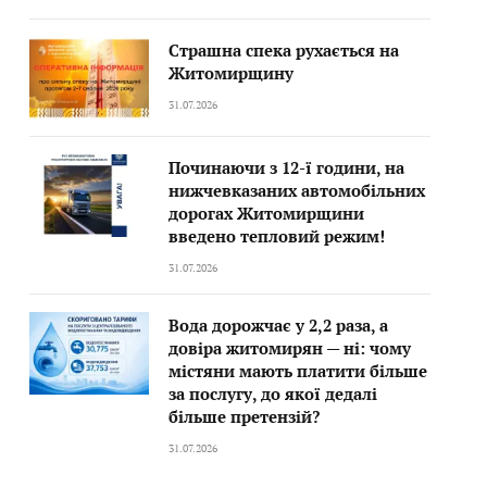
Страшна спека рухається на
Житомирщину
31.07.2026
Починаючи з 12-ї години, на
нижчевказаних автомобільних
дорогах Житомирщини
введено тепловий режим!
31.07.2026
Вода дорожчає у 2,2 раза, а
довіра житомирян — ні: чому
містяни мають платити більше
за послугу, до якої дедалі
більше претензій?
31.07.2026