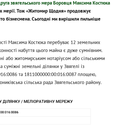
друга звягельського мера Боровця Максима Костюка
ах мерії. Тож «Житомир Щодня» продовжує
и то бізнесмена. Сьогодні ми вирішили пильніше
ості Максима Костюка перебуває 12 земельних
аконності набуття цього майна є дуже сумнівним.
вані або житомирським нотаріусом або сільськими
на суміжні земельні ділянки у Звягелі із
16:0086 та 1811000000:00:016:0087 площею,
рониківська сільська рада Звягельського району.