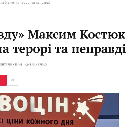
в бізнес на терорі та неправді
авду» Максим Костюк
на терорі та неправді
ЕНТАРІВ НЕМАЄ
3 MINS READ