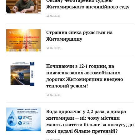
Оксану Чеботаренко суддею
Житомирського апеляційного суду
31.07.2026
Страшна спека рухається на
Житомирщину
31.07.2026
Починаючи з 12-ї години, на
нижчевказаних автомобільних
дорогах Житомирщини введено
тепловий режим!
31.07.2026
Вода дорожчає у 2,2 раза, а довіра
житомирян — ні: чому містяни
мають платити більше за послугу, до
якої дедалі більше претензій?