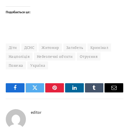
Подобається це:
Діти
ДСНС
Житомир
Загибель
Кримінал
Нацполіція
Небезпечні об'єкти
Отруєння
Пожежа
Україна
Facebook
Twitter
Pinterest
LinkedIn
Tumblr
Email
editor