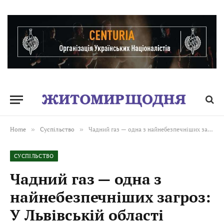
Home
»
Суспільство
»
Чадний газ — одна з найнебезпечніших загроз: У Львівській області пожежа забрала життя трьох малолітніх дітей
СУСПІЛЬСТВО
Чадний газ — одна з
найнебезпечніших загроз:
У Львівській області