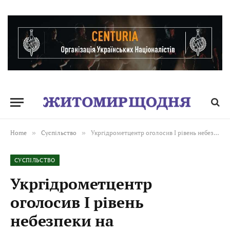
Home
»
Суспільство
»
Укргідрометцентр оголосив I рівень небезпеки на Житомирщині через ожеледицю. Середина лютого готує до весняних змін
СУСПІЛЬСТВО
Укргідрометцентр
оголосив I рівень
небезпеки на