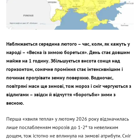
Наближається середина лютого – час, коли, як кажуть у
народі – «Весна із зимою бореться». День стає довшим
майже на 1 годину. Збільшується висота сонця над
горизонтом, сонячне проміння стає інтенсивнішим і
починає прогрівати земну поверхню. Водночас,
повітряні маси ще зимові, тож мороз і сніг чергуються з
відлигами – звідси й відчуття «боротьби» зими з
весною.
Перша «хвиля тепла» у лютому 2026 року відзначилась
лише послабленням морозів до 1-2º та невеликим
дощем, тож істотно не вплинула на зимові атрибути. Сніг