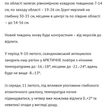
по області залягає рівномірною ковдрою товщиною 7-14
см, по заходу області – 19-26 см. Грунт мерзлий на
глибину 30-35 см, місцями в центрі та по півдню області
– до 54-56 см.
Новий тиждень знову буде контрастним – від морозів до
відлиги.
У період 9-10 лютого, скандинавський антициклон
занурить наш регіон у АРКТИЧНЕ повітря з нічними
температурами до -16..-18º, місцями до -22..-24º, вдень
буде не вище -8..-13º.
Із середи, 11 лютого, під впливом улоговини глибокого
атлантичного циклону, температура почне
підвищуватися, у четвер вже можлива відлига 0..+2º та
невеликі опади у вигляді дощу.