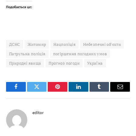
Подобається це:
ДСНС
Житомир
Нацполіція
Небезпечні об'єкти
Патрульна поліція
погіршення погодних умов
Природні явища
Прогноз погоди
Україна
Facebook
Twitter
Pinterest
LinkedIn
Tumblr
Email
editor