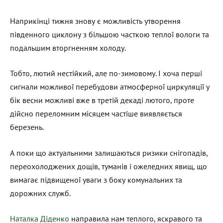
Наприкінці тижня знову є можливість утворення
південного циклону з більшою часткою теплої вологи та
подальшим вторгненням холоду.
Тобто, лютий нестійкий, але по-зимовому. І хоча перші
сигнали можливої перебудови атмосферної циркуляції у
бік весни можливі вже в третій декаді лютого, проте
дійсно переломним місяцем частіше виявляється
березень.
А поки що актуальними залишаються ризики снігопадів,
переохолоджених дощів, туманів і ожеледних явищ, що
вимагає підвищеної уваги з боку комунальних та
дорожних служб.
Наталка Діденко
направила нам теплого, яскравого та