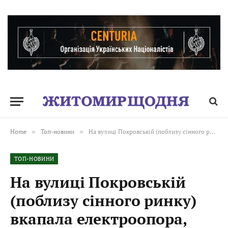
Home
»
Топ-новини
»
На вулиці Покровській (поблизу сінного ринку) вкапала електроопора, тимчасово рух перекрито в обох напрямках
ТОП-НОВИНИ
На вулиці Покровській
(поблизу сінного ринку)
вкапала електроопора,