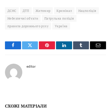
ДСНС
ДТП
Житомир
Кримінал
Нацполіція
Небезпечні об'єкти
Патрульна поліція
правила дорожнього руху
Україна
Facebook
Twitter
Pinterest
LinkedIn
Tumblr
Email
editor
СХОЖІ МАТЕРІАЛИ