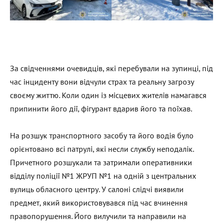
За свідченнями очевидців, які перебували на зупинці, під
час інциденту вони відчули страх та реальну загрозу
своєму життю. Коли один із місцевих жителів намагався
припинити його дії, фігурант вдарив його та поїхав.
На розшук транспортного засобу та його водія було
орієнтовано всі патрулі, які несли службу неподалік.
Причетного розшукали та затримали оперативники
відділу поліції №1 ЖРУП №1 на одній з центральних
вулиць обласного центру. У салоні слідчі виявили
предмет, який використовувався під час вчинення
правопорушення. Його вилучили та направили на