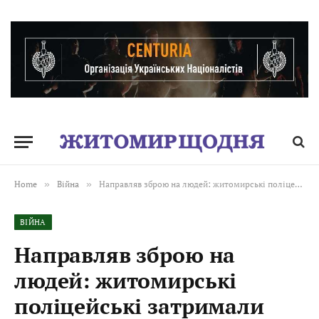
Home
»
Війна
»
Направляв зброю на людей: житомирські поліцейські затримали підозрюваного в хуліганстві
ВІЙНА
Направляв зброю на
людей: житомирські
поліцейські затримали