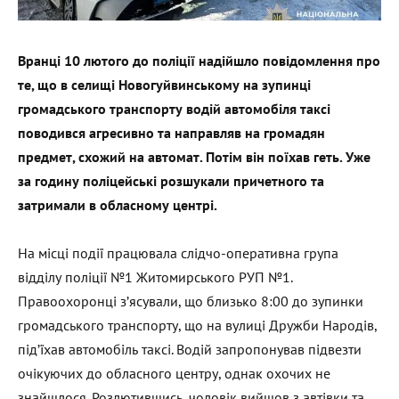
Вранці 10 лютого до поліції надійшло повідомлення про
те, що в селищі Новогуйвинському на зупинці
громадського транспорту водій автомобіля таксі
поводився агресивно та направляв на громадян
предмет, схожий на автомат. Потім він поїхав геть. Уже
за годину поліцейські розшукали причетного та
затримали в обласному центрі.
На місці події працювала слідчо-оперативна група
відділу поліції №1 Житомирського РУП №1.
Правоохоронці з’ясували, що близько 8:00 до зупинки
громадського транспорту, що на вулиці Дружби Народів,
під’їхав автомобіль таксі. Водій запропонував підвезти
очікуючих до обласного центру, однак охочих не
знайшлося. Розлютившись, чоловік вийшов з автівки та