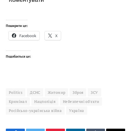
Поширити це:
Facebook
X
Подобається це:
Politics
ДСНС
Житомир
Зброя
ЗСУ
Кримінал
Нацполіція
Небезпечні об'єкти
Російсько-українська війна
Україна