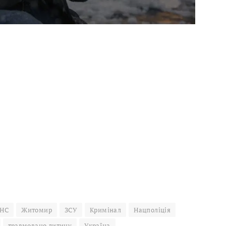
НС
Житомир
ЗСУ
Кримінал
Нацполіція
травмовано дитину
Україна