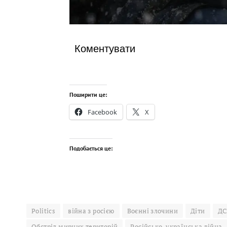
Коментувати
Поширити це:
Facebook
X
Подобається це:
Politics
війна з росією
Воєнні злочини
Діти
ДС
Обстріл мирних територій
Російсько-українська війна