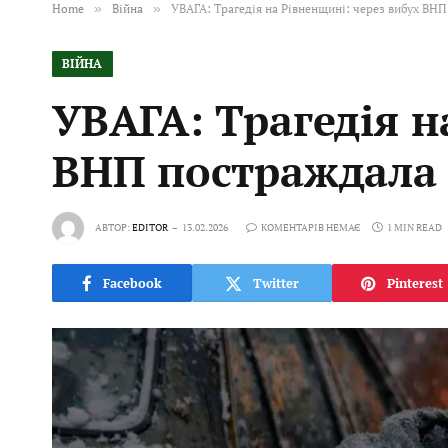
Home
»
Війна
»
УВАГА: Трагедія на Рівненщині: через вибух ВН
ВІЙНА
УВАГА: Трагедія н
ВНП постраждала
АВТОР:
EDITOR
13.02.2026
КОМЕНТАРІВ НЕМАЄ
1 MIN READ
Facebook
Twitter
Pinterest