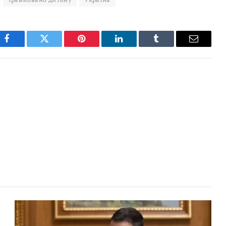
Facebook
Twitter
Pinterest
LinkedIn
Tumblr
Email