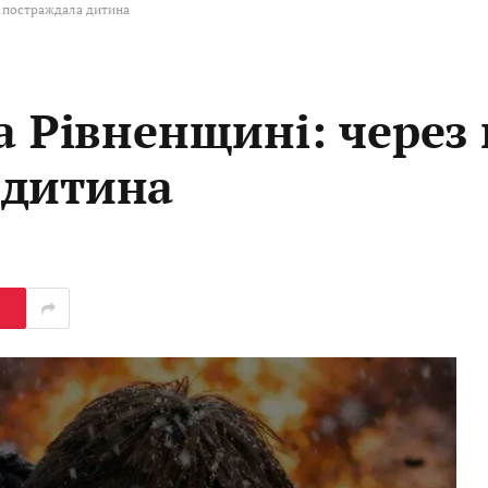
П постраждала дитина
а Рівненщині: через
 дитина