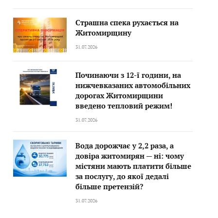
Страшна спека рухається на
Житомирщину
31.07.2026
Починаючи з 12-ї години, на
нижчевказаних автомобільних
дорогах Житомирщини
введено тепловий режим!
31.07.2026
Вода дорожчає у 2,2 раза, а
довіра житомирян — ні: чому
містяни мають платити більше
за послугу, до якої дедалі
більше претензій?
31.07.2026