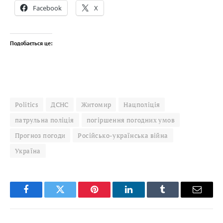
Facebook
X
Подобається це:
Politics
ДСНС
Житомир
Нацполіція
патрульна поліція
погіршення погодних умов
Прогноз погоди
Російсько-українська війна
Україна
Facebook
Twitter
Pinterest
LinkedIn
Tumblr
Email