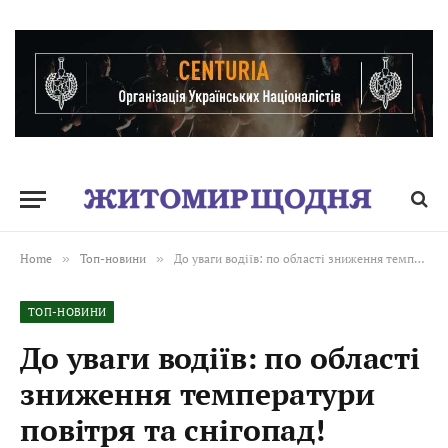
Home
»
Топ-новини
»
До уваги водіїв: по області зниження температури повітря та снігопад!
ТОП-НОВИНИ
До уваги водіїв: по області
зниження температури
повітря та снігопад!