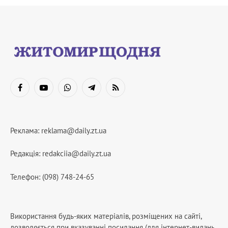
Facebook
YouTube
WhatsApp
Telegram
RSS
Реклама:
reklama@daily.zt.ua
Редакція:
redakciia@daily.zt.ua
Телефон: (098) 748-24-65
Використання будь-яких матеріалів, розміщених на сайті,
дозволяється при вказуванні посилання (для інтернет-видань