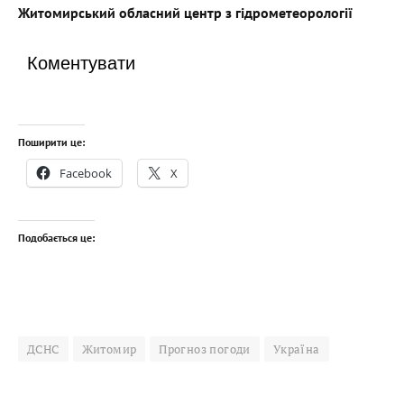
Житомирський обласний центр з гідрометеорології
Коментувати
Поширити це:
Facebook
X
Подобається це:
ДСНС
Житомир
Прогноз погоди
Україна