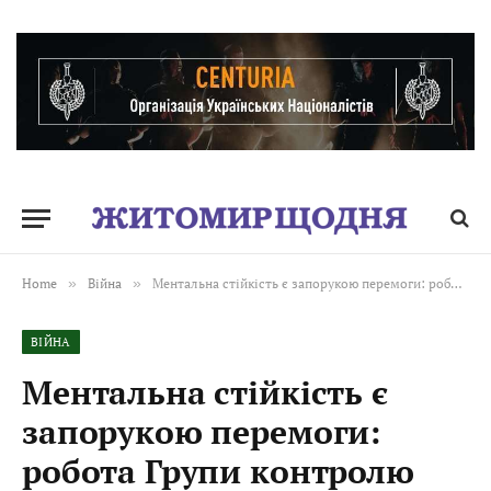
Home
»
Війна
»
Ментальна стійкість є запорукою перемоги: робота Групи контролю бойового стресу в 95 бригаді ДШВ
ВІЙНА
Ментальна стійкість є
запорукою перемоги:
робота Групи контролю