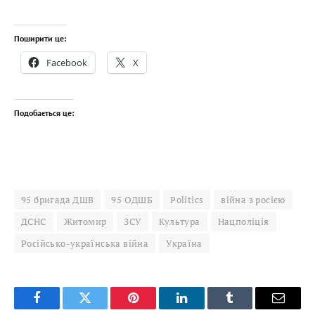
Поширити це:
Facebook
X
Подобається це:
95 бригада ДШВ
95 ОДШБ
Politics
війна з росією
ДСНС
Житомир
ЗСУ
Культура
Нацполіція
Російсько-українська війна
Україна
Facebook
Twitter
Pinterest
LinkedIn
Tumblr
Email