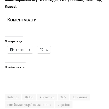
Львові.
Коментувати
Поширити це:
Facebook
X
Подобається це:
Politics
ДСНС
Житомир
ЗСУ
Кримінал
Російсько-українська війна
Україна