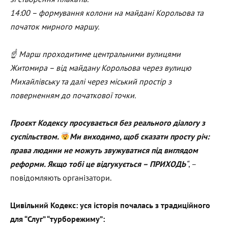
14:00 – формування колони на майдані Корольова та
початок мирного маршу.
☝
Марш проходитиме центральними вулицями
Житомира – від майдану Корольова через вулицю
Михайлівську та далі через міський простір з
поверненням до початкової точки.
Проєкт Кодексу просувається без реального діалогу з
суспільством.
Ми виходимо, щоб сказати просту річ:
права людини не можуть звужуватися під виглядом
реформи. Якщо тобі це відгукується – ПРИХОДЬ
“
, –
повідомляють організатори.
Цивільний Кодекс: уся історія почалась з традиційного
для “Слуг” “турборежиму”: