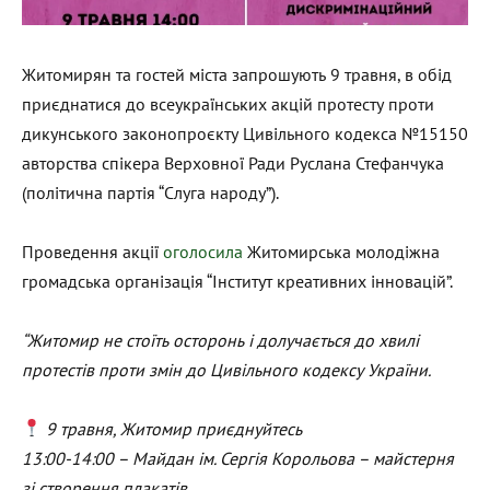
Житомирян та гостей міста запрошують 9 травня, в обід
приєднатися до всеукраїнських акцій протесту проти
дикунського законопроєкту Цивільного кодекса №15150
авторства спікера Верховної Ради Руслана Стефанчука
(політична партія “Слуга народу”).
Проведення акції
оголосила
Житомирська молодіжна
громадська організація “Інститут креативних інновацій”.
“Житомир не стоїть осторонь і долучається до хвилі
протестів проти змін до Цивільного кодексу України.
9 травня, Житомир приєднуйтесь
13:00-14:00 – Майдан ім. Сергія Корольова – майстерня
зі створення плакатів.