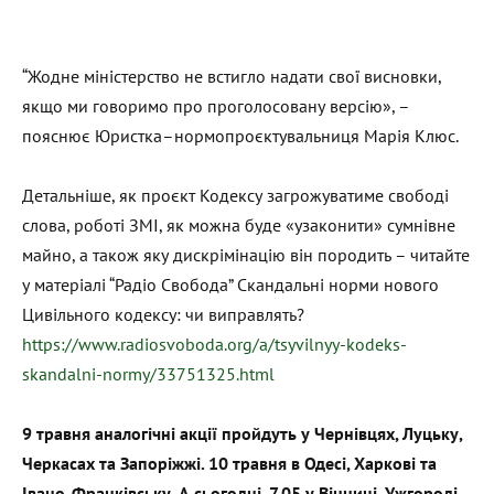
“Жодне міністерство не встигло надати свої висновки,
якщо ми говоримо про проголосовану версію», –
пояснює Юристка–нормопроєктувальниця Марія Клюс.
Детальніше, як проєкт Кодексу загрожуватиме свободі
слова, роботі ЗМІ, як можна буде «узаконити» сумнівне
майно, а також яку дискрімінацію він породить – читайте
у матеріалі “Радіо Свобода” Скандальні норми нового
Цивільного кодексу: чи виправлять?
https://www.radiosvoboda.org/a/tsyvilnyy-kodeks-
skandalni-normy/33751325.html
9 травня аналогічні акції пройдуть у Чернівцях, Луцьку,
Черкасах та Запоріжжі. 10 травня в Одесі, Харкові та
Івано-Франківську. А сьогодні, 7.05 у Вінниці, Ужгороді,