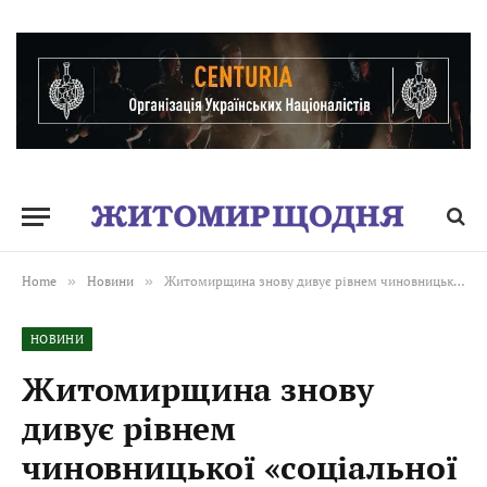
Home
»
Новини
»
Житомирщина знову дивує рівнем чиновницької «соціальної медицини»
НОВИНИ
Житомирщина знову
дивує рівнем
чиновницької «соціальної