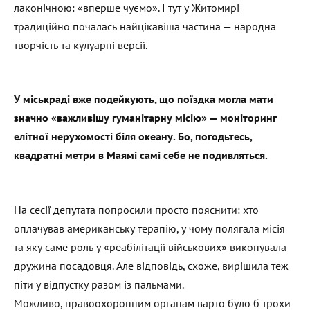
лаконічною: «вперше чуємо». І тут у Житомирі
традиційно почалась найцікавіша частина — народна
творчість та кулуарні версії.
У міськраді вже подейкують, що поїздка могла мати
значно «важливішу гуманітарну місію» — моніторинг
елітної нерухомості біля океану. Бо, погодьтесь,
квадратні метри в Маямі самі себе не подивляться.
На сесії депутата попросили просто пояснити: хто
оплачував американську терапію, у чому полягала місія
та яку саме роль у «реабілітації військових» виконувала
дружина посадовця. Але відповідь, схоже, вирішила теж
піти у відпустку разом із пальмами.
Можливо, правоохоронним органам варто було б трохи