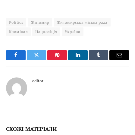
Politics
Житомир
Житомирська міська рада
Кримінал
Нацполіція
Україна
Facebook
Twitter
Pinterest
LinkedIn
Tumblr
Email
editor
СХОЖІ МАТЕРІАЛИ