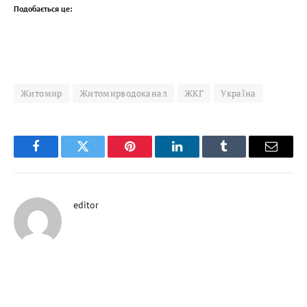
Подобається це:
Житомир
Житомирводоканал
ЖКГ
Україна
Facebook
Twitter
Pinterest
LinkedIn
Tumblr
Email
editor