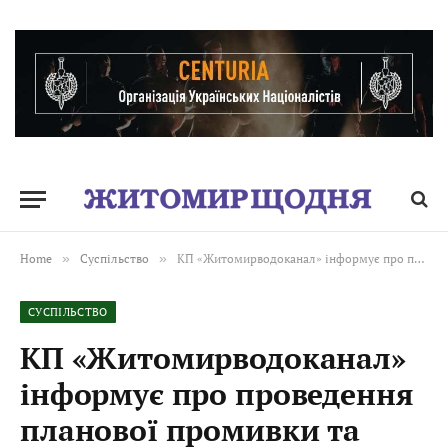
Home
»
Суспільство
»
КП «Житомирводоканал» інформує про проведення планової промивки та дезінфекції системи розподілу води
СУСПІЛЬСТВО
КП «Житомирводоканал»
інформує про проведення
планової промивки та