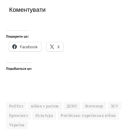
Коментувати
Поширити це:
Facebook
X
Подобається це:
Politics
війна з росією
ДСНС
Житомир
ЗСУ
Кримінал
Культура
Російсько-українська війна
Україна