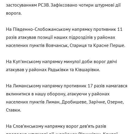
застосуванням РСЗВ. Зафіксовано чотири штурмові дії
ворога.
На Південно-Слобожанському напрямку противник 11
разів атакував позиції наших підрозділів у районах
населених пунктів Вовчанськ, Стариця та Красне Перше.
На Куп’янському напрямку минулої доби ворог двічі
атакував у районах Радьківки та Ківшарівки.
На Лиманському напрямку противник 17 разів намагався
вклинитися в нашу оборону, атакуючи у районах
населених пунктів Лиман, Дробишеве, Зарічне, Озерне,
Ставки.
На Слов’янському напрямку ворог дев’ять разів
проводив штурмові дії, у районах Різниківки, Кривої