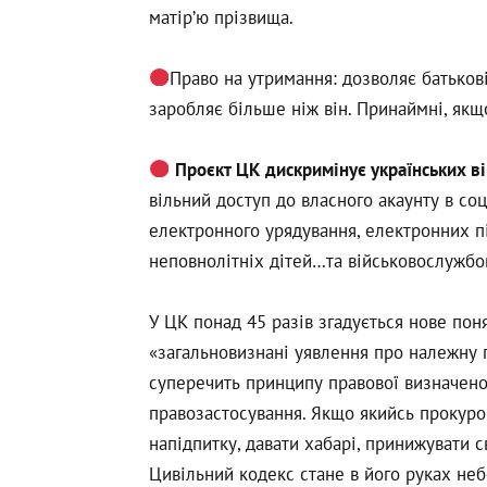
матір’ю прізвища.
Право на утримання: дозволяє батьков
заробляє більше ніж він. Принаймні, якщ
Проєкт ЦК дискримінує українських ві
вільний доступ до власного акаунту в с
електронного урядування, електронних пі
неповнолітніх дітей…та військовослужбо
У ЦК понад 45 разів згадується нове по
«загальновизнані уявлення про належну п
суперечить принципу правової визначенос
правозастосування. Якщо якийсь прокурор
напідпитку, давати хабарі, принижувати 
Цивільний кодекс стане в його руках не