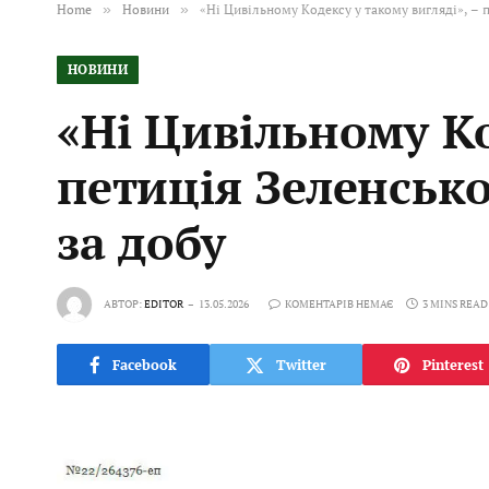
Home
»
Новини
»
«Ні Цивільному Кодексу у такому вигляді», – 
НОВИНИ
«Ні Цивільному Ко
петиція Зеленськ
за добу
АВТОР:
EDITOR
13.05.2026
КОМЕНТАРІВ НЕМАЄ
3 MINS READ
Facebook
Twitter
Pinterest