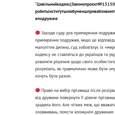
“
Цивільнийкодекс(Законопроєкт№15150) 
робитьінститутшлюбуменшпривабливимта
яподружжя
:
Заходи суду для примирення подружжя
примирення подружжя, якщо це відповіда
малолітня дитина, суд зобов’язує їх «ми
кодексу не ставляться до українців та у
ухвалити рішення щодо свого особистого
розуміють, як травматично може бути зму
хочуть бути разом.
Право на вибір прізвища після розірв
від дружини повернути її дівоче прізви
зрадила його. Але чітких меж, що вважат
зловживань, помсти колишнім дружинам т