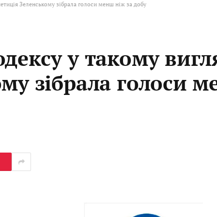
петиція Зеленському зібрала голоси менш ніж за добу
дексу у такому вигля
ому зібрала голоси м