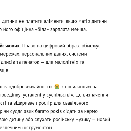
і дитини не платити аліменти, якщо матір дитини
о його офіційна «біла» зарплата менша.
йськових.
Право на цифровий образ: обмежує
оцмережах, персональних даних, системи
дписів та печаток — для малолітніх та
вців
няття «доброзвичайності»
з посиланням на
оведінку, усталені у суспільстві». Це визначення
ті та відкриває простір для свавільного
 чи суддя звик багато років сідати за кермо
свою дитину або слухати pociйську музику — новий
безпечним інструментом.