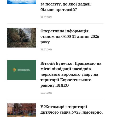
за послугу, до якої дедалі
більше претензій?
31.07.2026
Оперативна інформація
станом на 08.00 31 липня 2026
року
31.07.2026
Віталій Бунечко: Працюємо на
місці ліквідації наслідків
чергового ворожого удару на
території Коростенського
району. ВІДЕО
30.07.2026
У Житомирі з території
дитячого садка №25, ймовірно,