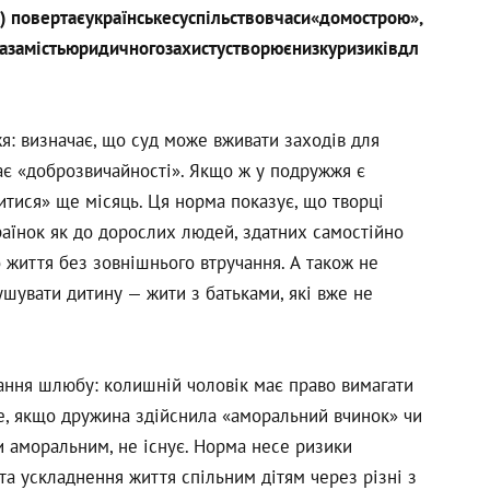
повертаєукраїнськесуспільствовчаси«домострою»,
замістьюридичногозахистустворюєнизкуризиківдл
: визначає, що суд може вживати заходів для
є «доброзвичайності». Якщо ж у подружжя є
ритися» ще місяць. Ця норма показує, що творці
країнок як до дорослих людей, здатних самостійно
 життя без зовнішнього втручання. А також не
шувати дитину — жити з батьками, які вже не
ання шлюбу: колишній чоловік має право вимагати
ще, якщо дружина здійснила «аморальний вчинок» чи
и аморальним, не існує. Норма несе ризики
а ускладнення життя спільним дітям через різні з