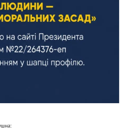
ушна: