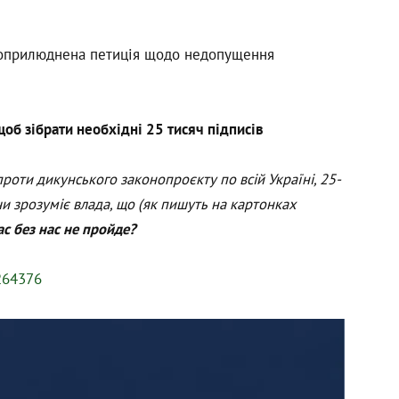
а оприлюднена петиція щодо недопущення
об зібрати необхідні 25 тисяч підписів
роти дикунського законопроєкту по всій Україні, 25-
чи зрозуміє влада, що (як пишуть на картонках
с без нас не пройде?
/264376