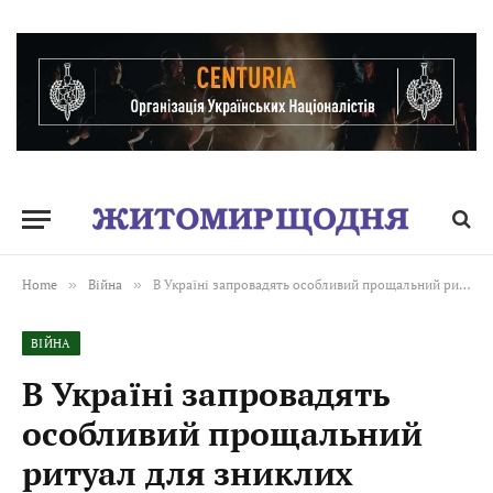
Home
»
Війна
»
В Україні запровадять особливий прощальний ритуал для зниклих безвісти воїнів, яких офіційно визнано загиблими, але тіла не знайдено, — Рада ухвалила закон
ВІЙНА
В Україні запровадять
особливий прощальний
ритуал для зниклих