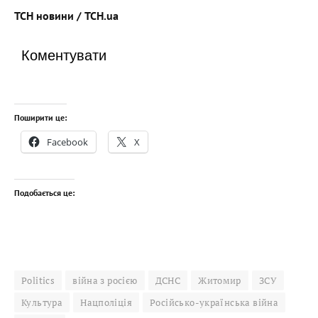
ТСН новини / ТСН.ua
Коментувати
Поширити це:
Facebook
X
Подобається це:
Politics
війна з росією
ДСНС
Житомир
ЗСУ
Культура
Нацполіція
Російсько-українська війна