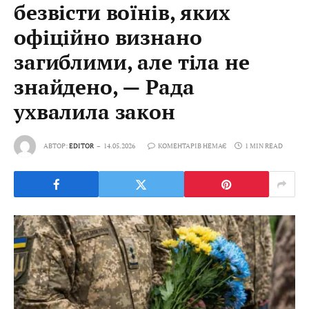
безвісти воїнів, яких
офіційно визнано
загиблими, але тіла не
знайдено, — Рада
ухвалила закон
АВТОР:
EDITOR
14.05.2026
КОМЕНТАРІВ НЕМАЄ
1 MIN READ