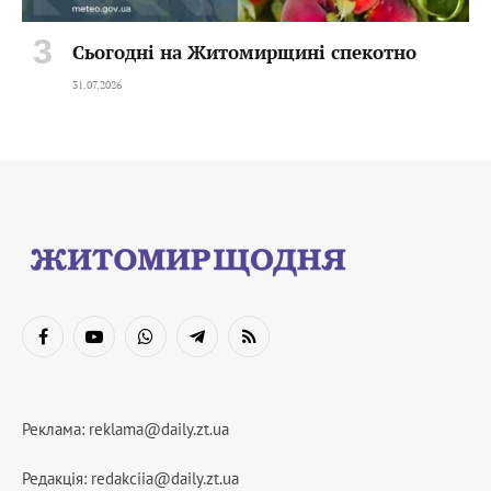
Сьогодні на Житомирщині спекотно
31.07.2026
Facebook
YouTube
WhatsApp
Telegram
RSS
Реклама:
reklama@daily.zt.ua
Редакція:
redakciia@daily.zt.ua