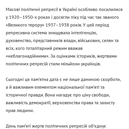
Масові політичні репресії в Україні особливо посилилися
у 1920–1950-х роках і досягли піку під час так званого
«Великого терору» 1937–1938 років. У цей період
репресивна система знищувала інтелігенцію,
духовенство, представників влади, військових, селян та
всіх, кого тоталітарний режим вважав
«неблагонадійними». За оцінками істориків, жертвами
політичних репресій стали мільйони українців.
Сьогодні ця пам’ятна дата є не лише даниною скорботи,
а й важливим елементом національної пам’яті та
історичної правди. Вона нагадує про ціну свободи,
важливість демократії, верховенства права та захисту
прав людини.
День пам’яті жертв політичних репресій об’єднує