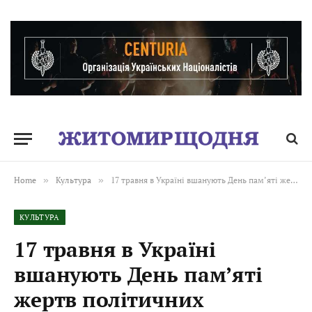
Home
»
Культура
»
17 травня в Україні вшанують День пам’яті жертв політичних репресій
КУЛЬТУРА
17 травня в Україні
вшанують День пам’яті
жертв політичних