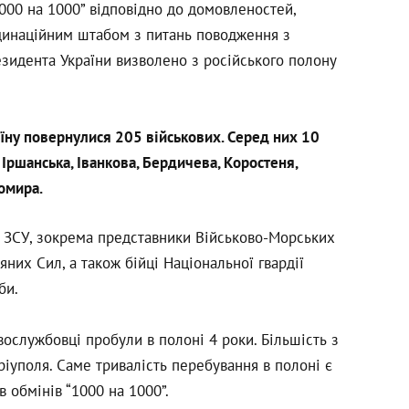
000 на 1000” відповідно до домовленостей,
динаційним штабом з питань поводження з
зидента України визволено з російського полону
їну повернулися 205 військових. Серед них 10
Іршанська, Іванкова, Бердичева, Коростеня,
томира.
 ЗСУ, зокрема представники Військово-Морських
яних Сил, а також бійці Національної гвардії
би.
вослужбовці пробули в полоні 4 роки. Більшість з
іуполя. Саме тривалість перебування в полоні є
 обмінів “1000 на 1000”.