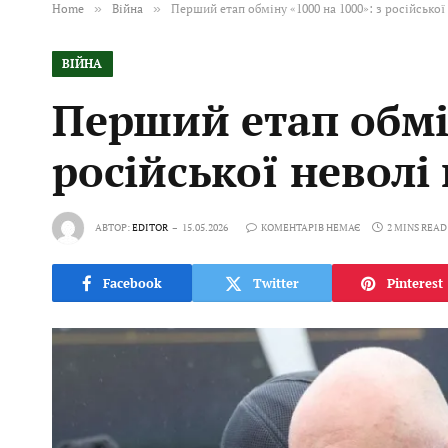
Home
»
Війна
»
Перший етап обміну «1000 на 1000»: з російської
ВІЙНА
Перший етап обмін
російської неволі
АВТОР:
EDITOR
15.05.2026
КОМЕНТАРІВ НЕМАЄ
2 MINS READ
Facebook
Twitter
Pinterest