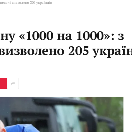
 неволі визволено 205 українців
у «1000 на 1000»: з
 визволено 205 украї