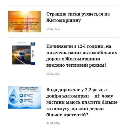
Страшна спека рухається на
Житомирщину
31.07.2026
Починаючи з 12-ї години, на
нижчевказаних автомобільних
дорогах Житомирщини
введено тепловий режим!
31.07.2026
Вода дорожчає у 2,2 раза, а
довіра житомирян — ні: чому
містяни мають платити більше
за послугу, до якої дедалі
більше претензій?
31.07.2026