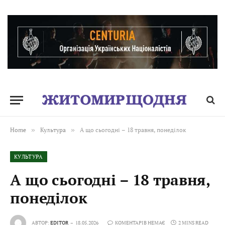
Home
»
Культура
»
А що сьогодні – 18 травня, понеділок
КУЛЬТУРА
А що сьогодні – 18 травня,
понеділок
АВТОР:
EDITOR
18.05.2026
КОМЕНТАРІВ НЕМАЄ
2 MINS READ