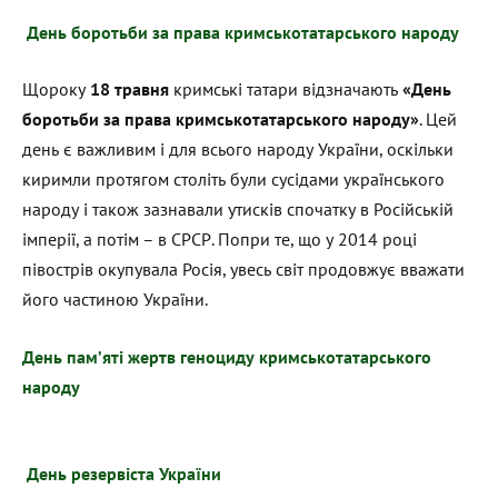
День боротьби за права кримськотатарського народу
Щороку
18 травня
кримські татари відзначають
«День
боротьби за права кримськотатарського народу»
. Цей
день є важливим і для всього народу України, оскільки
киримли протягом століть були сусідами українського
народу і також зазнавали утисків спочатку в Російській
імперії, а потім – в СРСР. Попри те, що у 2014 році
півострів окупувала Росія, увесь світ продовжує вважати
його частиною України.
День пам’яті жертв геноциду кримськотатарського
народу
День резервіста України