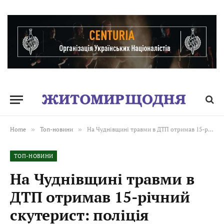
Home
»
Топ-новини
»
На Чуднівщині травми в ДТП отримав 15-річний скутерист: поліція встановлює обставини
ТОП-НОВИНИ
На Чуднівщині травми в
ДТП отримав 15-річний
скутерист: поліція