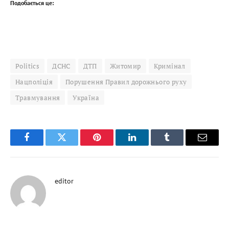
Подобається це:
Politics
ДСНС
ДТП
Житомир
Кримінал
Нацполіція
Порушення Правил дорожнього руху
Травмування
Україна
Facebook
Twitter
Pinterest
LinkedIn
Tumblr
Email
editor