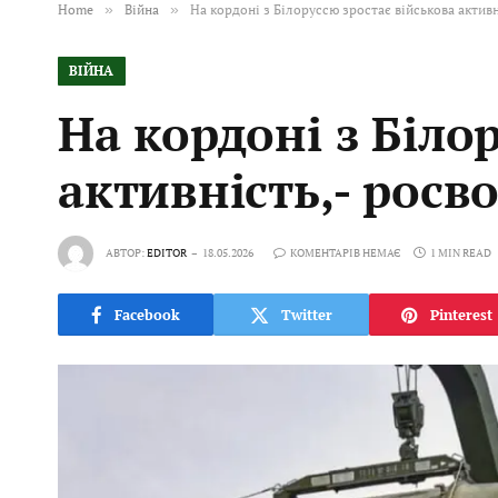
Home
»
Війна
»
На кордоні з Білоруссю зростає військова актив
ВІЙНА
На кордоні з Біло
активність,- росв
АВТОР:
EDITOR
18.05.2026
КОМЕНТАРІВ НЕМАЄ
1 MIN READ
Facebook
Twitter
Pinterest