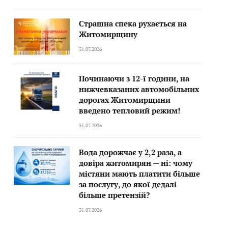
Страшна спека рухається на
Житомирщину
31.07.2026
Починаючи з 12-ї години, на
нижчевказаних автомобільних
дорогах Житомирщини
введено тепловий режим!
31.07.2026
Вода дорожчає у 2,2 раза, а
довіра житомирян — ні: чому
містяни мають платити більше
за послугу, до якої дедалі
більше претензій?
31.07.2026