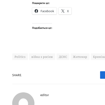
Поширити це:
Facebook
X
Подобається це:
Politics
війна з росією
ДСНС
Житомир
Кримін
SHARE.
editor