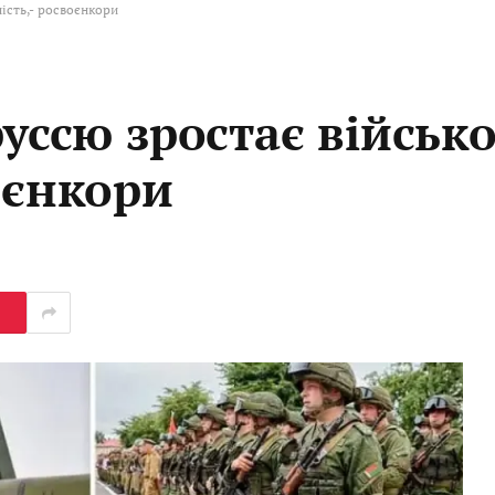
ність,- росвоєнкори
руссю зростає військ
оєнкори