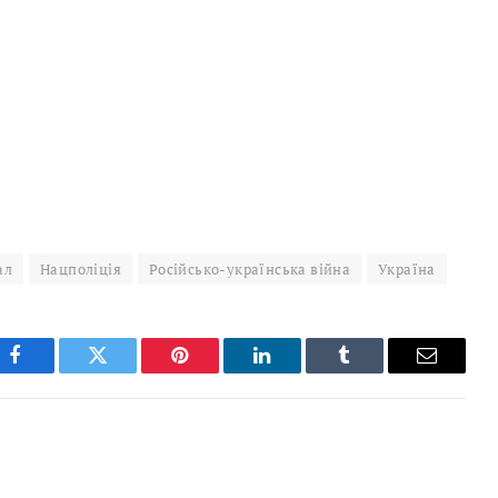
ал
Нацполіція
Російсько-українська війна
Україна
Facebook
Twitter
Pinterest
LinkedIn
Tumblr
Email