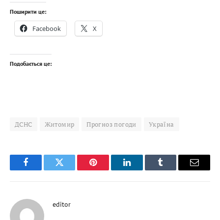
Поширити це:
Facebook
X
Подобається це:
ДСНС
Житомир
Прогноз погоди
Україна
Facebook
Twitter
Pinterest
LinkedIn
Tumblr
Email
editor