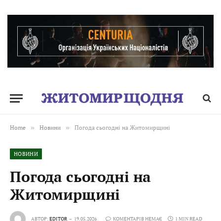
Home
»
Новини
»
Погода сьогодні на Житомирщині
НОВИНИ
Погода сьогодні на
Житомирщині
АВТОР:
EDITOR
19.05.2026
КОМЕНТАРІВ НЕМАЄ
1 MIN READ