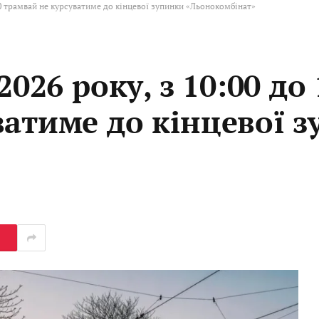
3:00 трамвай не курсуватиме до кінцевої зупинки «Льонокомбінат»
2026 року, з 10:00 до 
ватиме до кінцевої 