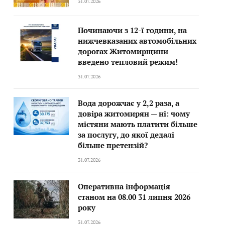
31.07.2026
Починаючи з 12-ї години, на
нижчевказаних автомобільних
дорогах Житомирщини
введено тепловий режим!
31.07.2026
Вода дорожчає у 2,2 раза, а
довіра житомирян — ні: чому
містяни мають платити більше
за послугу, до якої дедалі
більше претензій?
31.07.2026
Оперативна інформація
станом на 08.00 31 липня 2026
року
31.07.2026