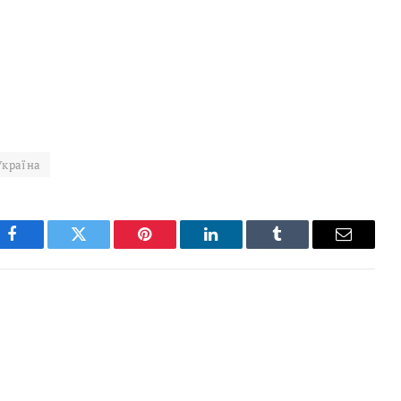
Україна
Facebook
Twitter
Pinterest
LinkedIn
Tumblr
Email