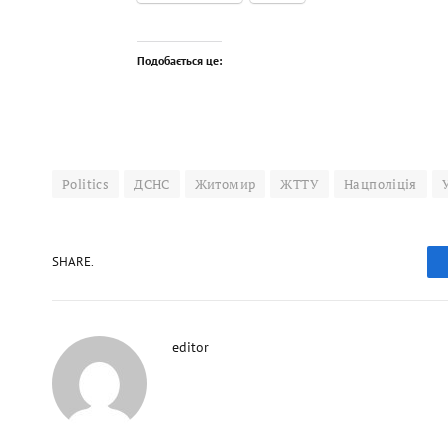
Подобається це:
Politics
ДСНС
Житомир
ЖТТУ
Нацполіція
SHARE.
editor