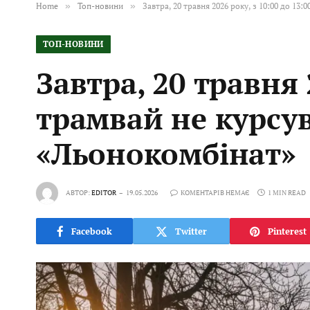
Home
»
Топ-новини
»
Завтра, 20 травня 2026 року, з 10:00 до 1
ТОП-НОВИНИ
Завтра, 20 травня 
трамвай не курсу
«Льонокомбінат»
АВТОР:
EDITOR
19.05.2026
КОМЕНТАРІВ НЕМАЄ
1 MIN READ
Facebook
Twitter
Pinterest