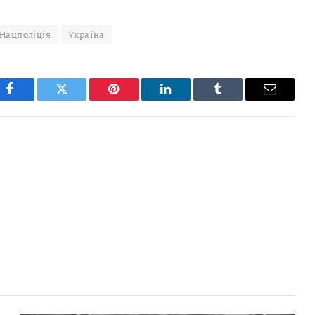
Нацполіція
Україна
Facebook
Twitter
Pinterest
LinkedIn
Tumblr
Email