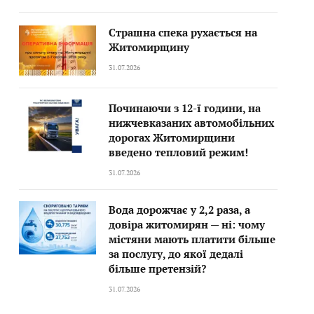
Страшна спека рухається на
Житомирщину
31.07.2026
Починаючи з 12-ї години, на
нижчевказаних автомобільних
дорогах Житомирщини
введено тепловий режим!
31.07.2026
Вода дорожчає у 2,2 раза, а
довіра житомирян — ні: чому
містяни мають платити більше
за послугу, до якої дедалі
більше претензій?
31.07.2026