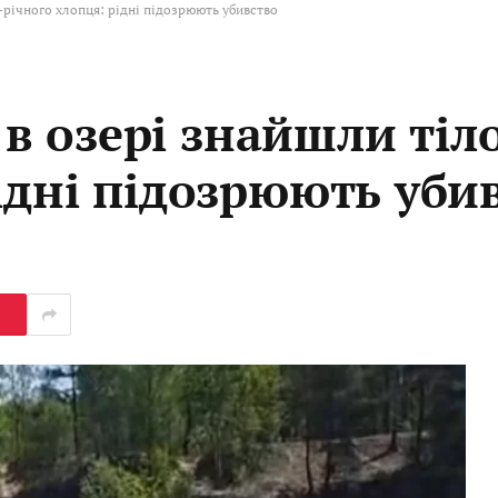
річного хлопця: рідні підозрюють убивство
 озері знайшли тіло
ідні підозрюють уби