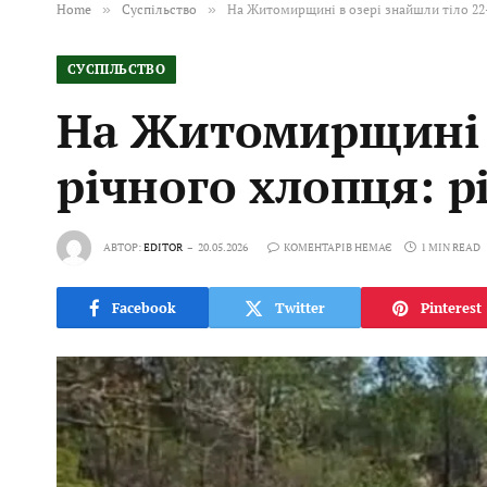
Home
»
Суспільство
»
На Житомирщині в озері знайшли тіло 22-
СУСПІЛЬСТВО
На Житомирщині в
річного хлопця: р
АВТОР:
EDITOR
20.05.2026
КОМЕНТАРІВ НЕМАЄ
1 MIN READ
Facebook
Twitter
Pinterest