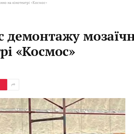
нно на кінотеатрі «Космос»
с демонтажу мозаїч
рі «Космос»