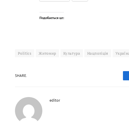
Подобається це:
Politics
Житомир
Культура
Нацполіція
Україн
SHARE.
editor