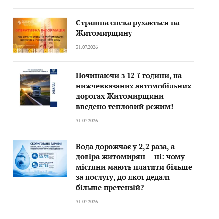
Страшна спека рухається на
Житомирщину
31.07.2026
Починаючи з 12-ї години, на
нижчевказаних автомобільних
дорогах Житомирщини
введено тепловий режим!
31.07.2026
Вода дорожчає у 2,2 раза, а
довіра житомирян — ні: чому
містяни мають платити більше
за послугу, до якої дедалі
більше претензій?
31.07.2026