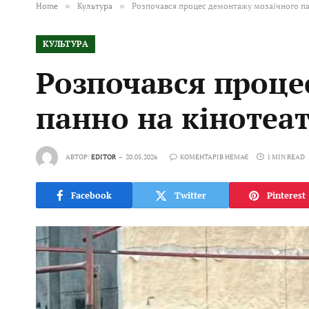
Home
»
Культура
»
Розпочався процес демонтажу мозаїчного па
КУЛЬТУРА
Розпочався проце
панно на кінотеат
АВТОР:
EDITOR
20.05.2026
КОМЕНТАРІВ НЕМАЄ
1 MIN READ
Facebook
Twitter
Pinterest