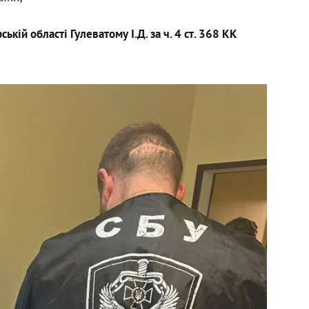
кій області Гулеватому І.Д. за ч. 4 ст. 368 КК