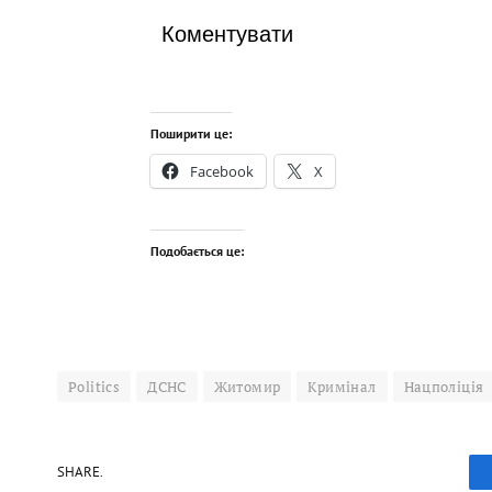
Коментувати
Поширити це:
Facebook
X
Подобається це:
Politics
ДСНС
Житомир
Кримінал
Нацполіція
SHARE.