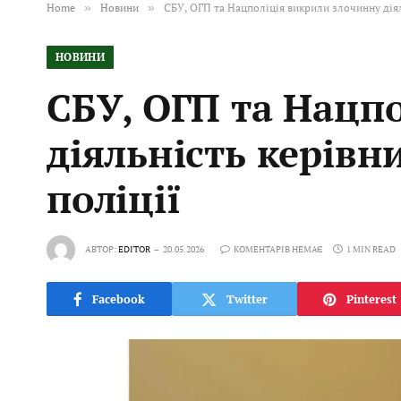
Home
»
Новини
»
СБУ, ОГП та Нацполіція викрили злочинну діял
НОВИНИ
СБУ, ОГП та Нацп
діяльність керівн
поліції
АВТОР:
EDITOR
20.05.2026
КОМЕНТАРІВ НЕМАЄ
1 MIN READ
Facebook
Twitter
Pinterest