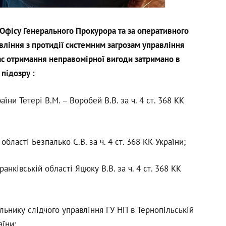
Офісу Генерального Прокурора та за оперативного
вління з протидії системним загрозам управління
с отримання неправомірної вигоди затримано в
підозру :
їни Тетері В.М. – Воробей В.В. за ч. 4 ст. 368 КК
бласті Безпалько С.В. за ч. 4 ст. 368 КК України;
анківській області Яцюку В.В. за ч. 4 ст. 368 КК
льнику слідчого управління ГУ НП в Тернопільській
аїни;