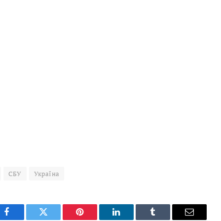
СБУ
Україна
Facebook
Twitter
Pinterest
LinkedIn
Tumblr
Email