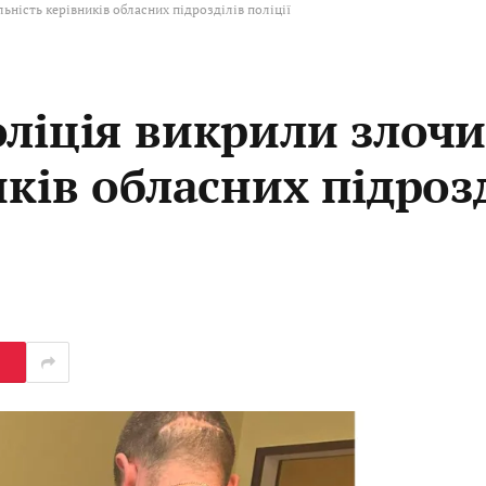
ьність керівників обласних підрозділів поліції
оліція викрили злоч
иків обласних підроз