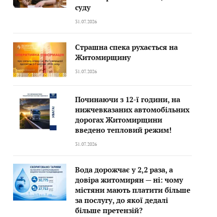
суду
31.07.2026
Страшна спека рухається на
Житомирщину
31.07.2026
Починаючи з 12-ї години, на
нижчевказаних автомобільних
дорогах Житомирщини
введено тепловий режим!
31.07.2026
Вода дорожчає у 2,2 раза, а
довіра житомирян — ні: чому
містяни мають платити більше
за послугу, до якої дедалі
більше претензій?