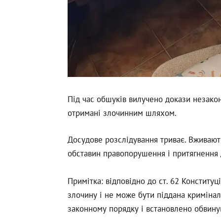
Під час обшуків вилучено докази незакон
отримані злочинним шляхом.
Досудове розслідування триває. Вживают
обставин правопорушення і притягнення д
Примітка: відповідно до ст. 62 Конституц
злочину і не може бути піддана кримінал
законному порядку і встановлено обвину