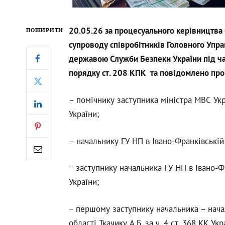
20.05.26 за процесуального керівництва 
ПОШИРИТИ
супроводу співробітників Головного Упра
державою Служби Безпеки України під ча
порядку ст. 208 КПК та повідомлено про 
– помічнику заступника міністра МВС Укра
України;
– начальнику ГУ НП в Івано-Франківській о
− заступнику начальника ГУ НП в Івано-Фр
України;
− першому заступнику начальника – нача
області Ткачику А.Б. за ч. 4 ст. 368 КК Укр