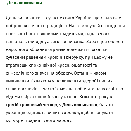
День вишиванки
День вишиванки — сучасне свято України, що стало вже
доброю весняною традицією. Наше минуле й сьогодення
пов’язані багатовіковими традиціями, одна з яких —
національний одяг, а саме вишиванка. Зараз цей елемент
народного вбрання отримав нове життя завдяки
сучасним рішенням крою й візерунку, при цьому не
втративши споконвічної краси, ошатності та
символічного значення оберегу. Останнім часом
вишиванки з’являються не лише в гардеробі наших
співвітчизників — часто їх можна побачити на всесвітньо
відомих зірках шоу-бізнесу та кіно. Кожного року в
третій травневий четвер
, у
День вишиванки
, багато
українців одягають вишиті сорочки, щоб вшанувати
культурні традиції свого народу.