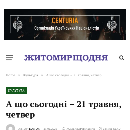
Home
»
Культура
»
А що сьогодні – 21 травня, четвер
КУЛЬТУРА
А що сьогодні – 21 травня,
четвер
АВТОР:
EDITOR
21.05.2026
КОМЕНТАРІВ НЕМАЄ
3 MINS READ