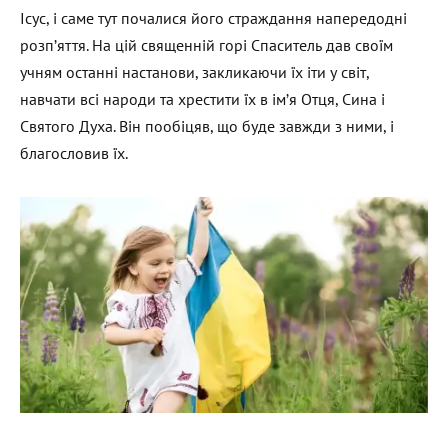
Ісус, і саме тут почалися його страждання напередодні
розп’яття. На цій священній горі Спаситель дав своїм
учням останні настанови, закликаючи їх іти у світ,
навчати всі народи та хрестити їх в ім’я Отця, Сина і
Святого Духа. Він пообіцяв, що буде завжди з ними, і
благословив їх.