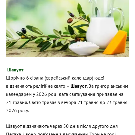
Шавуот
Щорічно 6 сівана (єврейський календар) юдеї
відзначають релігійне свято –
Шавуот
. За григоріанським
календарем у 2026 році дата святкування припадає на
21 травня. Свято триває з вечора 21 травня до 23 травня
2026 року.
Шавуот відзначають через 50 днів після другого дня
Песаха, і воно пов’язане з даруванням Тори на горі