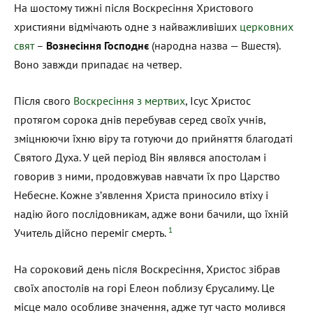
На шостому тижні після Воскресіння Христового
християни відмічають одне з найважливіших
церковних
свят
–
Вознесіння Господнє
(народна назва — Вшестя).
Воно завжди припадає на четвер.
Після свого
Воскресіння з мертвих
, Ісус Христос
протягом сорока днів перебував серед своїх учнів,
зміцнюючи їхню віру та готуючи до прийняття благодаті
Святого Духа. У цей період Він являвся апостолам і
говорив з ними, продовжував навчати їх про Царство
Небесне. Кожне з’явлення Христа приносило втіху і
надію його послідовникам, адже вони бачили, що їхній
1
Учитель дійсно переміг смерть.
На сороковий день після Воскресіння, Христос зібрав
своїх апостолів на горі Елеон поблизу Єрусалиму. Це
місце мало особливе значення, адже тут часто молився