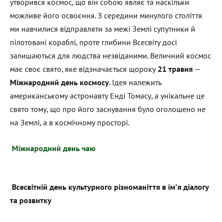
утворився космос, що він собою являє та наскільки
можливе його освоєння. З середини минулого століття
ми навчилися відправляти за межі Землі супутники й
пілотовані кораблі, проте глибини Всесвіту досі
залишаються для людства незвіданими. Величний космос
має своє свято, яке відзначається щороку
21 травня
—
Міжнародний день космосу
. Ідея належить
американському астронавту Енді Томасу, а унікальне це
свято тому, що про його заснування було оголошено не
на Землі, а в космічному просторі.
Міжнародний день чаю
Всесвітній день культурного різноманіття в ім’я діалогу
та розвитку