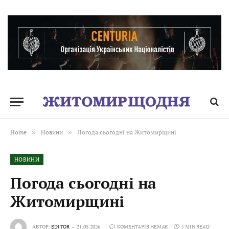
Home
»
Новини
»
Погода сьогодні на Житомирщині
НОВИНИ
Погода сьогодні на
Житомирщині
АВТОР:
EDITOR
21.05.2026
КОМЕНТАРІВ НЕМАЄ
1 MIN READ