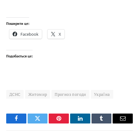
Поширити це:
Facebook
X
Подобається це:
ДСНС
Житомир
Прогноз погоди
Україна
Facebook
Twitter
Pinterest
LinkedIn
Tumblr
Email