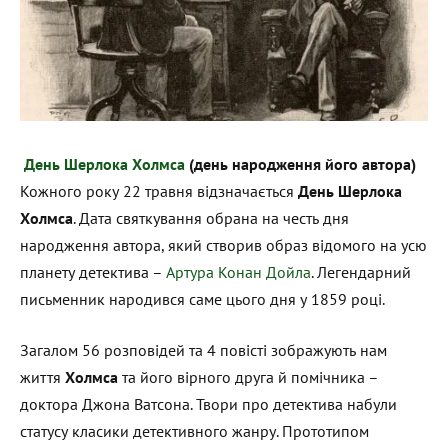
День Шерлока Холмса
(день народження його автора)
Кожного року 22 травня відзначається
День Шерлока
Холмса
. Дата святкування обрана на честь дня
народження автора, який створив образ відомого на усю
планету детектива –
Артура Конан Дойла
. Легендарний
письменник народився саме цього дня у 1859 році.
Загалом 56 розповідей та 4 повісті зображують нам
життя
Холмса
та його вірного друга й помічника –
доктора Джона Ватсона. Твори про детектива набули
статусу класики детективного жанру. Прототипом