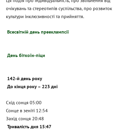
Ця подія про індивідуальність, про звільнення від
очікувань та стереотипів суспільства, про розвиток
культури інклюзивності та прийняття.
Всесвітній день прееклампсії
День біткоїн-піци
142-й день року
До кінця року – 223 дні
Схід сонця 05:00
Сонце в зеніті 12:54
Захід сонця 20:48
Тривалість дня 15:47