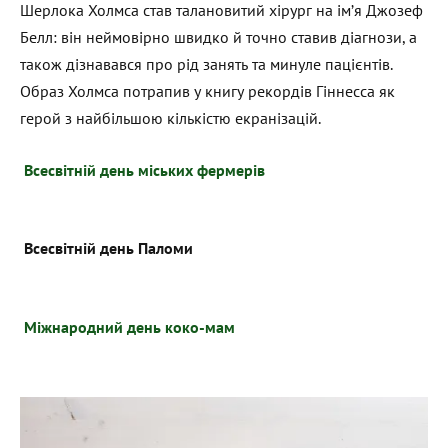
Шерлока Холмса став талановитий хірург на ім’я Джозеф
Белл: він неймовірно швидко й точно ставив діагнози, а
також дізнавався про рід занять та минуле пацієнтів.
Образ Холмса потрапив у книгу рекордів Гіннесса як
герой з найбільшою кількістю екранізацій.
Всесвітній день міських фермерів
Всесвітній день Паломи
Міжнародний день коко-мам