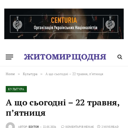
Home
»
Культура
»
А що сьогодні – 22 травня, пʼятниця
КУЛЬТУРА
А що сьогодні – 22 травня,
пʼятниця
АВТОР:
EDITOR
22.05.2026
КОМЕНТАРІВ НЕМАЄ
2 MINS READ