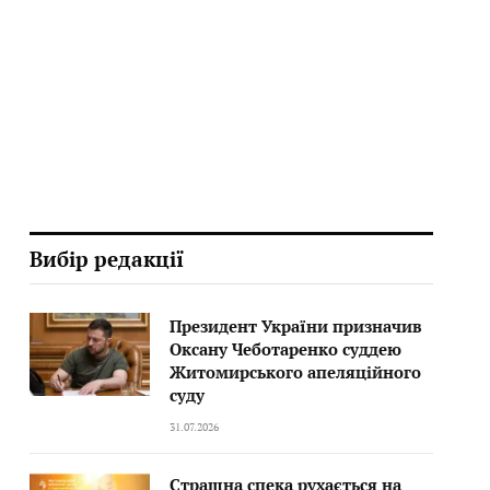
Вибір редакції
Президент України призначив
Оксану Чеботаренко суддею
Житомирського апеляційного
суду
31.07.2026
Страшна спека рухається на