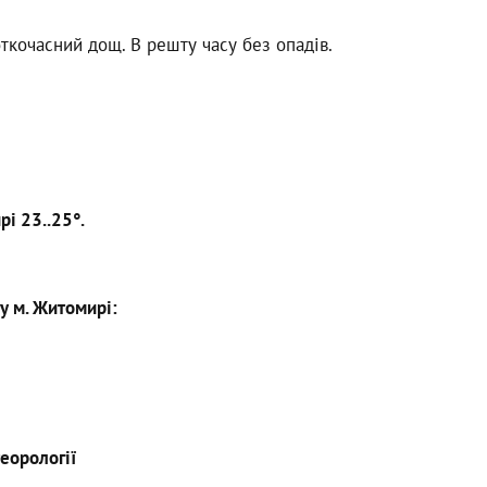
ткочасний дощ. В решту часу без опадів.
рі 23..25°.
у м. Житомирі:
еорології