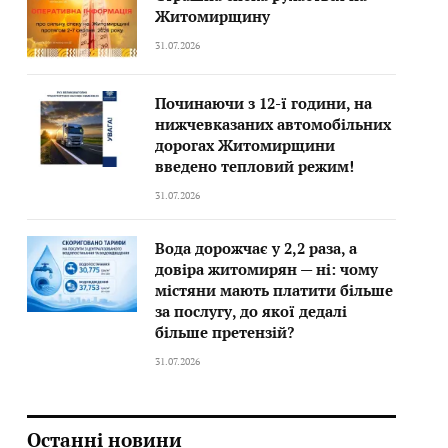
Житомирщину
31.07.2026
Починаючи з 12-ї години, на
нижчевказаних автомобільних
дорогах Житомирщини
введено тепловий режим!
31.07.2026
Вода дорожчає у 2,2 раза, а
довіра житомирян — ні: чому
містяни мають платити більше
за послугу, до якої дедалі
більше претензій?
31.07.2026
Останні новини