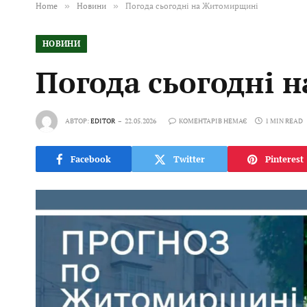
Home
»
Новини
»
Погода сьогодні на Житомирщині
НОВИНИ
Погода сьогодні
АВТОР:
EDITOR
22.05.2026
КОМЕНТАРІВ НЕМАЄ
1 MIN READ
Facebook
Twitter
Pinterest