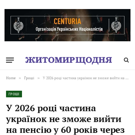
Home
»
Гроші
»
У 2026 році частина українок не зможе вийти на пенсію у 60 років через підвищені вимоги до страхового стажу
ГРОШІ
У 2026 році частина
українок не зможе вийти
на пенсію у 60 років через