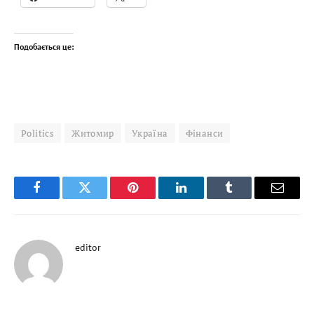
Подобається це:
Politics
Житомир
Україна
Фінанси
Facebook
Twitter
Pinterest
LinkedIn
Tumblr
Email
editor