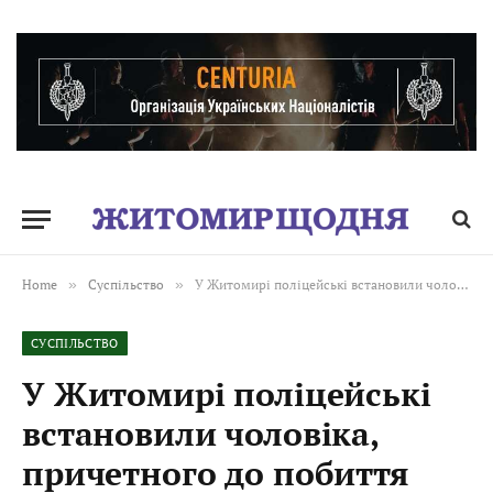
Home
»
Суспільство
»
У Житомирі поліцейські встановили чоловіка, причетного до побиття пенсіонера
СУСПІЛЬСТВО
У Житомирі поліцейські
встановили чоловіка,
причетного до побиття