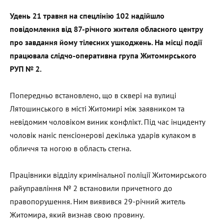
Удень 21 травня на спецлінію 102 надійшло
повідомлення від 87-річного жителя обласного центру
про завдання йому тілесних ушкоджень. На місці події
працювала слідчо-оперативна група Житомирського
РУП № 2.
Попередньо встановлено, що в сквері на вулиці
Лятошинського в місті Житомирі між заявником та
невідомим чоловіком виник конфлікт. Під час інциденту
чоловік наніс пенсіонерові декілька ударів кулаком в
обличчя та ногою в область стегна.
Працівники відділу кримінальної поліції Житомирського
райуправління № 2 встановили причетного до
правопорушення. Ним виявився 29-річний житель
Житомира, який визнав свою провину.