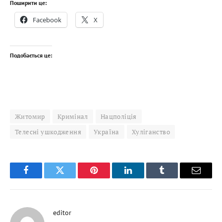
Поширити це:
Facebook
X
Подобається це:
Житомир
Кримінал
Нацполіція
Телесні ушкодження
Україна
Хуліганство
Facebook
Twitter
Pinterest
LinkedIn
Tumblr
Email
editor